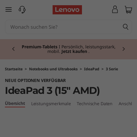
I
zum Hauptinhalt springen
d
e
Currently displaying item 3 of 3
a
Premium-Tablets
I Persönlich, leistungsstark,
mobil.
Jetzt kaufen
.
P
a
Startseite
>
Notebooks und Ultrabooks
>
IdeaPad
>
3 Serie
NEUE OPTIONEN VERFÜGBAR
d
IdeaPad 3 (15" AMD)
3
Übersicht
Leistungsmerkmale
Technische Daten
Anschlüs
(
1