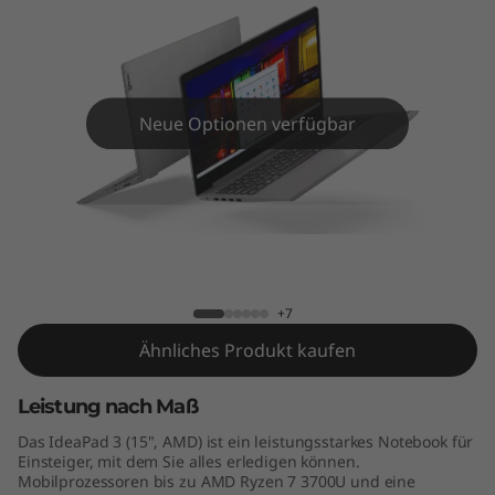
5
"
A
Neue Optionen verfügbar
M
D
)
IdeaPad 3 (15" AMD)
+7
Ähnliches Produkt kaufen
Leistung nach Maß
Das IdeaPad 3 (15", AMD) ist ein leistungsstarkes Notebook für
Einsteiger, mit dem Sie alles erledigen können.
Mobilprozessoren bis zu AMD Ryzen 7 3700U und eine