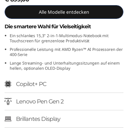
1
Alle Modelle entdecken
5
Die smartere Wahl für Vielseitigkeit
"
Ein schlankes 15,3" 2-in-1-Multimodus-Notebook mit
Touchscreen für grenzenlose Produktivität
A
Professionelle Leistung mit AMD Ryzen™ AI Prozessoren der
M
400-Serie
Lange Streaming- und Unterhaltungssitzungen auf einem
D
hellen, optionalen OLED-Display
)
Copilot+ PC
Lenovo Pen Gen 2
Brillantes Display