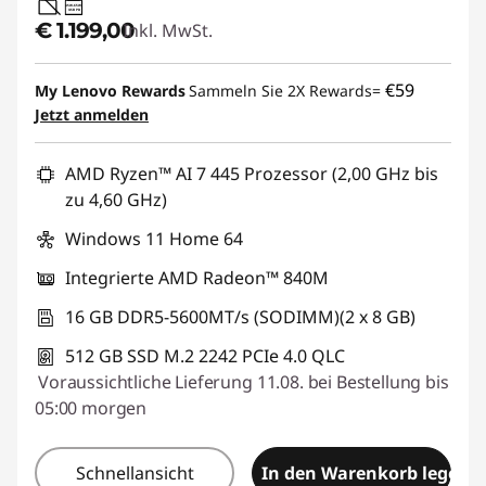
45W-65W
USB PD
€ 1.199,00
Inkl. MwSt.
€59
My Lenovo Rewards
Sammeln Sie 2X Rewards=
Jetzt anmelden
AMD Ryzen™ AI 7 445 Prozessor (2,00 GHz bis
zu 4,60 GHz)
Windows 11 Home 64
Integrierte AMD Radeon™ 840M
16 GB DDR5-5600MT/s (SODIMM)(2 x 8 GB)
512 GB SSD M.2 2242 PCIe 4.0 QLC
Voraussichtliche Lieferung 11.08. bei Bestellung bis
05:00 morgen
Schnellansicht
In den Warenkorb legen