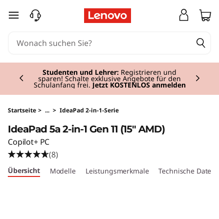
I
zum Hauptinhalt springen
d
e
Currently displaying item 2 of 3
a
Studenten und Lehrer:
Registrieren und
sparen! Schalte exklusive Angebote für den
Schulanfang frei.
Jetzt KOSTENLOS anmelden
P
a
Startseite
>
...
>
IdeaPad 2-in-1-Serie
IdeaPad 5a 2-in-1 Gen 11 (15" AMD)
d
Copilot+ PC
5
(8)
Übersicht
Modelle
Leistungsmerkmale
Technische Daten
a
2