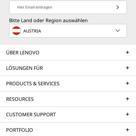
Spitzenleistung. Jetzt
Hier Email eintragen
mit KI.
Bitte Land oder Region auswählen
AUSTRIA
Brillante neue KI-Funktionen, die Ihren Alltag
bereichern. Verwandeln Sie alltägliche
Aufgaben von gewöhnlich zu
ÜBER LENOVO
außergewöhnlich. Sparen Sie Zeit, machen Sie
Pläne, werden Sie kreativer. Jetzt verpassen Sie
LÖSUNGEN FÜR
keinen Beat mehr.
PRODUCTS & SERVICES
RESOURCES
CUSTOMER SUPPORT
SMART CONNECT
PORTFOLIO