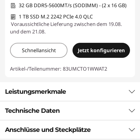
32 GB DDR5-5600MT/s (SODIMM) - (2 x 16 GB)
1 TB SSD M.2 2242 PCIe 4.0 QLC
Voraussichtliche Lieferung zwischen dem 19.08.
und dem 21.08.
Schnellansicht
Jetzt konfigurieren
Artikel-/Teilenummer:
83UMCTO1WWAT2
Leistungsmerkmale
Technische Daten
SCHLANK, LEICHT UND FÜR UNTERWEGS
GEMACHT
Anschlüsse und Steckplätze
Leistung
Tragbare Leistung,