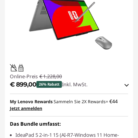
45W-65W
USB PD
Online-Preis
€ 1.228,00
€ 899,00
Inkl. MwSt.
26% Rabatt
eCoupon-Rabatt :
-€ 329,00
€44
My Lenovo Rewards
Sammeln Sie 2X Rewards=
Jetzt anmelden
eCoupon :
BACKTOSCHOOL
Das Bundle umfasst:
IdeaPad 5 2-in-1 15 (AI-R7-Windows 11 Home-