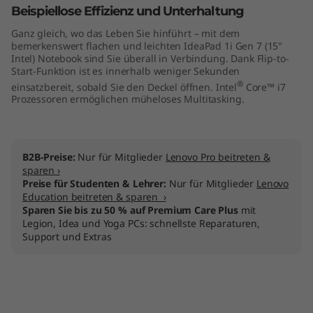
Beispiellose Effizienz und Unterhaltung
l
Ganz gleich, wo das Leben Sie hinführt – mit dem
)
bemerkenswert flachen und leichten IdeaPad 1i Gen 7 (15"
Intel) Notebook sind Sie überall in Verbindung. Dank Flip-to-
Start-Funktion ist es innerhalb weniger Sekunden
®
einsatzbereit, sobald Sie den Deckel öffnen. Intel
Core™ i7
Prozessoren ermöglichen müheloses Multitasking.
B2B-Preise:
Nur für Mitglieder
Lenovo Pro beitreten &
sparen ›
Preise für Studenten & Lehrer:
Nur für Mitglieder
Lenovo
Education beitreten & sparen ›
Sparen Sie bis zu 50 % auf Premium Care Plus
mit
Legion, Idea und Yoga PCs: schnellste Reparaturen,
Support und Extras