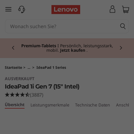
I
zum Hauptinhalt springen
d
e
Currently displaying item 3 of 3
a
Premium-Tablets
I Persönlich, leistungsstark,
mobil.
Jetzt kaufen
.
P
a
Startseite
>
...
>
IdeaPad 1 Series
AUSVERKAUFT
d
IdeaPad 1i Gen 7 (15" Intel)
1
(3887)
Übersicht
Leistungsmerkmale
Technische Daten
Anschlüs
i
G