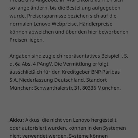
Vergleichen
Vergleichen
Vergle
Akkuaustauschs sind Sie abgesichert, falls es doch
so lange ändern, bis die Bestellung aufgegeben
Die technischen Daten können je nach Region/Modell variieren.
einmal Probleme geben sollte. Verbessern Sie Ihr
wurde. Preisersparnisse beziehen sich auf die
Erlebnis noch weiter, indem Sie auf einen Vor-Ort-
normalen Lenovo Webpreise. Händlerpreise
Sämtliches ansehen Notebooks und Ultrabooks
Service upgraden. Lenovo vereint Notebook-
können abweichen und über den hier beworbenen
Performance und Versicherungsschutz in einem
Preisen liegen.
erstklassigen Paket!
Angaben sind zugleich repräsentatives Beispiel i. S.
d. 6a Abs. 4 PAngV. Die Vermittlung erfolgt
ausschließlich für den Kreditgeber BNP Paribas
S.A. Niederlassung Deutschland, Standort
München: Schwanthalerstr. 31, 80336 München.
Akku:
Akkus, die nicht von Lenovo hergestellt
oder autorisiert wurden, können in den Systemen
nicht verwendet werden. Systeme können