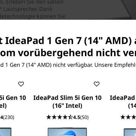
. Erleben Sie den satten
™ Lautsprecher. Dank
adetechnologie können Sie
nd über die HD-Webcam mit
oher Qualität führen.
st IdeaPad 1 Gen 7 (14" AMD) 
om vorübergehend nicht ver
ad 1 Gen 7 (14" AMD) nicht verfügbar. Unsere Empfeh
5i Gen 10
IdeaPad Slim 5i Gen 10
IdeaPad 
el)
(16" Intel)
(1
.4
(230)
4.5
(50)