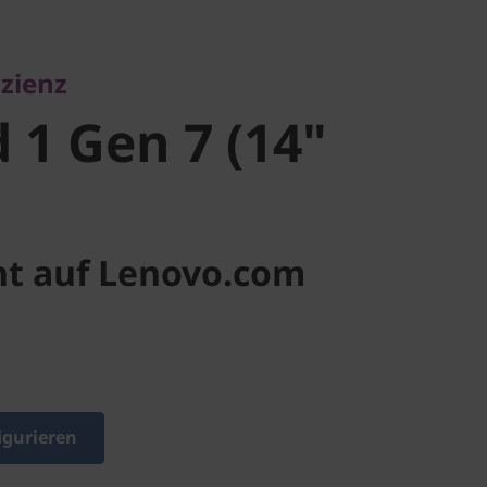
1 Gen 7
izienz
D)
 1 Gen 7 (14"
ht auf Lenovo.com
igurieren