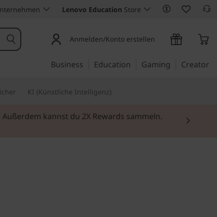
Unternehmen
Lenovo Education
Store
Anmelden/Konto erstellen
Business
Education
Gaming
Creator
icher
KI (Künstliche Intelligenz)
ei. Außerdem kannst du 2X Rewards sammeln.
enz