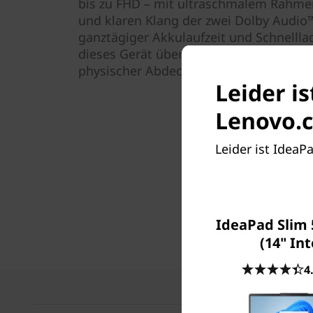
bis zu FHD – mit ultraschmalem Rahmen
und klaren Klang der zwei Dolby Audio
ganztägiger Akkulaufzeit und Schnelll
dieses Gerät überall hin mitnehmen u
physischer Abdeckung Videoanrufe in h
Leider i
Lenovo.c
Leider ist IdeaP
IdeaPad Slim 
(14" Int
4