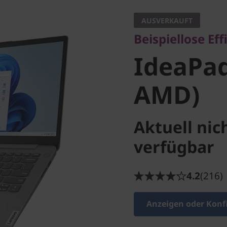
IdeaPad 
AUSVERKAUFT
Beispiellose Eff
(14" AM
IdeaPad
AMD)
Aktuell nic
verfügbar
4.2
(216)
Anzeigen oder Konf