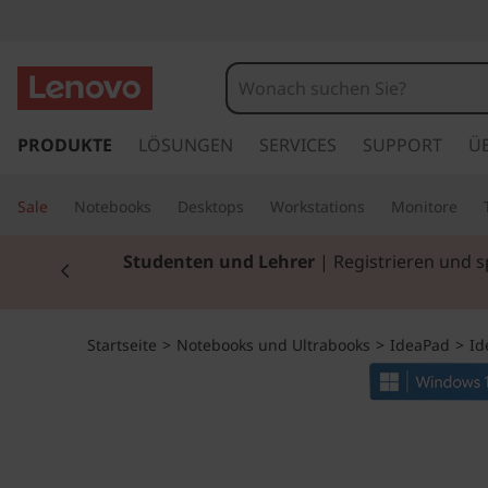
I
d
e
z
u
PRODUKTE
LÖSUNGEN
SERVICES
SUPPORT
Ü
a
m
H
P
Sale
Notebooks
Desktops
Workstations
Monitore
a
u
a
Currently displaying item 2 of 3
Studenten und Lehrer
| Registrieren und 
p
t
d
i
n
1
Startseite
>
Notebooks und Ultrabooks
>
IdeaPad
>
Id
h
a
G
l
t
e
s
p