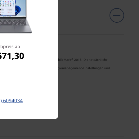
bpreis ab
671,30
®
nissen des Benchmarktests für Akkus MobileMark
2018. Die tatsächliche
auch, Softwarenutzung, Signalstärke, Energiemanagement-Einstellungen und
d je nach Nutzung.
0) 6094034