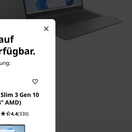
auf
fügbar.
lung:
Slim 3 Gen 10
4" AMD)
4.4
(330)