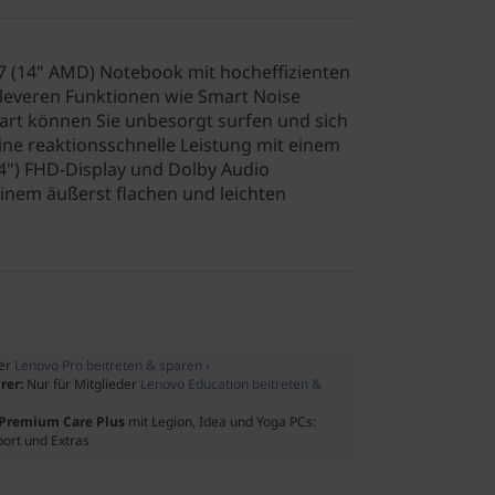
7 (14" AMD) Notebook mit hocheffizienten
everen Funktionen wie Smart Noise
Start können Sie unbesorgt surfen und sich
eine reaktionsschnelle Leistung mit einem
4") FHD-Display und Dolby Audio
einem äußerst flachen und leichten
der
Lenovo Pro beitreten & sparen ›
rer:
Nur für Mitglieder
Lenovo Education beitreten &
f Premium Care Plus
mit Legion, Idea und Yoga PCs:
port und Extras