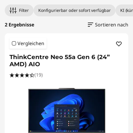
Filter
Konfigurierbar oder sofort verfügbar
KI (kü
2 Ergebnisse
Sortieren nach
Vergleichen
ThinkCentre Neo 55a Gen 6 (24”
AMD) AIO
(19)