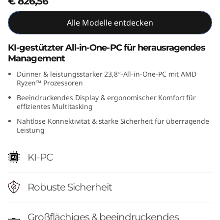
€ 826,56
(
Alle Modelle entdecken
2
KI-gestützter All-in-One-PC für herausragendes
4
Management
″
Dünner & leistungsstarker 23,8″-All-in-One-PC mit AMD
Ryzen™ Prozessoren
A
Beeindruckendes Display & ergonomischer Komfort für
effizientes Multitasking
M
Nahtlose Konnektivität & starke Sicherheit für überragende
Leistung
D
KI-PC
)
A
Robuste Sicherheit
l
Großflächiges & beeindruckendes