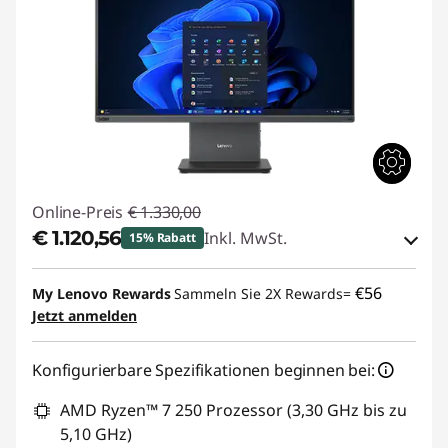
Online-Preis
€ 1.330,00
€ 1.120,56
Inkl. MwSt.
15% Rabatt
eCoupon-Rabatt :
-€ 209,44
€56
My Lenovo Rewards
Sammeln Sie 2X Rewards=
Jetzt anmelden
eCoupon :
THINKDEAL
Konfigurierbare Spezifikationen beginnen bei:
AMD Ryzen™ 7 250 Prozessor (3,30 GHz bis zu
5,10 GHz)