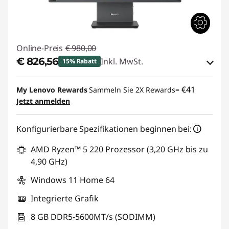
Online-Preis
€ 980,00
€ 826,56
Inkl. MwSt.
15% Rabatt
eCoupon-Rabatt :
-€ 153,44
€41
My Lenovo Rewards
Sammeln Sie 2X Rewards=
Jetzt anmelden
eCoupon :
THINKDEAL
Konfigurierbare Spezifikationen beginnen bei:
AMD Ryzen™ 5 220 Prozessor (3,20 GHz bis zu
4,90 GHz)
Windows 11 Home 64
Integrierte Grafik
8 GB DDR5-5600MT/s (SODIMM)