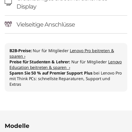
l
Display
-
Vielseitige Anschlüsse
i
n
-
B2B-Preise:
Nur für Mitglieder
Lenovo Pro beitreten &
sparen ›
Preise für Studenten & Lehrer:
Nur für Mitglieder
Lenovo
O
Education beitreten & sparen ›
Sparen Sie 50 % auf Premier Support Plus
bei Lenovo Pro
n
mit Think PCs: schnellste Reparaturen, Support und
Extras
e
Original Price 980.00 AT_EUR Discounted Pri
Original Price 1330.00 AT_EUR Discounted Pri
Modelle