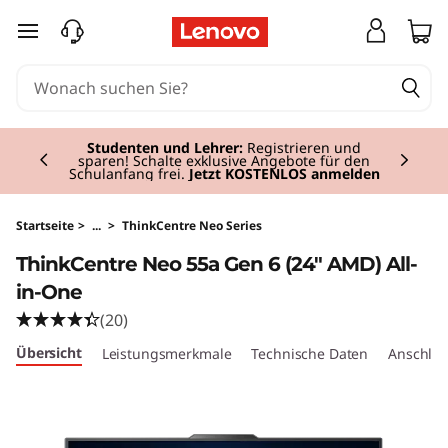
T
zum Hauptinhalt springen
h
i
Currently displaying item 2 of 3
n
Studenten und Lehrer:
Registrieren und
sparen! Schalte exklusive Angebote für den
Schulanfang frei.
Jetzt KOSTENLOS anmelden
k
C
Startseite
>
...
>
ThinkCentre Neo Series
ThinkCentre Neo 55a Gen 6 (24″ AMD) All-
e
in-One
n
(20)
Übersicht
Leistungsmerkmale
Technische Daten
Anschlüs
t
r