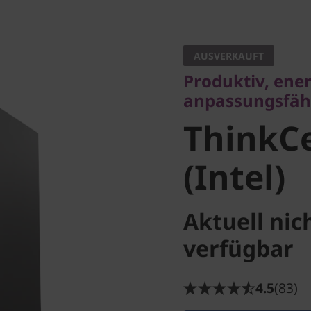
Produktiv, energi
anpassungsfähig
AUSVERKAUFT
ThinkCe
Produktiv, ener
anpassungsfäh
50s (Inte
ThinkCe
(Intel)
Aktuell nic
verfügbar
4.5
(83)