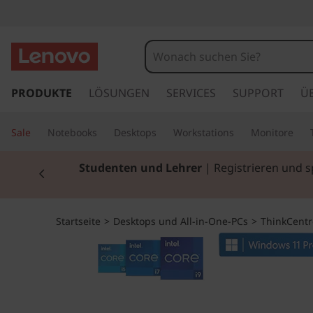
T
h
i
z
u
PRODUKTE
LÖSUNGEN
SERVICES
SUPPORT
Ü
n
m
H
k
Sale
Notebooks
Desktops
Workstations
Monitore
a
u
C
Currently displaying item 2 of 3
Studenten und Lehrer
| Registrieren und 
p
t
e
i
n
n
Startseite
>
Desktops und All-in-One-PCs
>
ThinkCentr
h
a
t
l
t
r
s
p