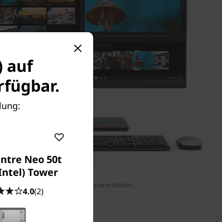
) auf
fügbar.
lung:
ntre Neo 50t
Intel) Tower
nitor, Tastatur und Maus sind separat erhältlich.
4.0
(2)