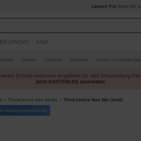
Lenovo Pro
Store für 
BER LENOVO
SALE
Tablets
Phones
Zubehör
Software
Server und Datenspe
sparen! Schalte exklusive Angebote für den Schulanfang fr
Jetzt KOSTENLOS anmelden
e
>
ThinkCentre Neo Series
>
ThinkCentre Neo 50s (Intel)