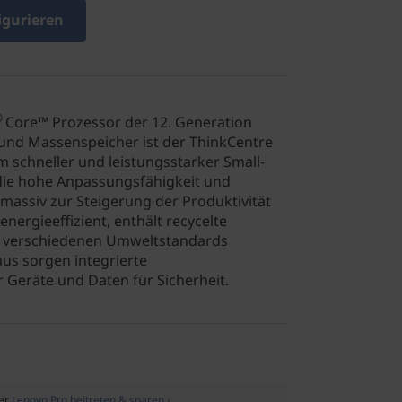
igurieren
®
Core™ Prozessor der 12. Generation
 und Massenspeicher ist der ThinkCentre
em schneller und leistungsstarker Small-
die hohe Anpassungsfähigkeit und
 massiv zur Steigerung der Produktivität
energieeffizient, enthält recycelte
ch verschiedenen Umweltstandards
naus sorgen integrierte
 Geräte und Daten für Sicherheit.
der
Lenovo Pro beitreten & sparen ›