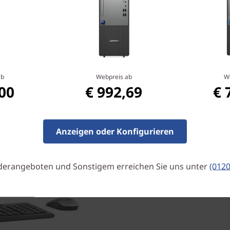
ab
Webpreis ab
W
,00
€ 992,69
€ 
Grün ist das neue Schw
Dieser platzsparende ThinkC
recyceltem Material (85 % P
Anzeigen oder Konfigurieren
einer Kunststoffverpackung 
hergestellt wurde. Dadurch s
und Haltbarkeit. Darüber hin
derangeboten und Sonstigem erreichen Sie uns unter
(012
Umweltstandards zertifiziert
Gold.