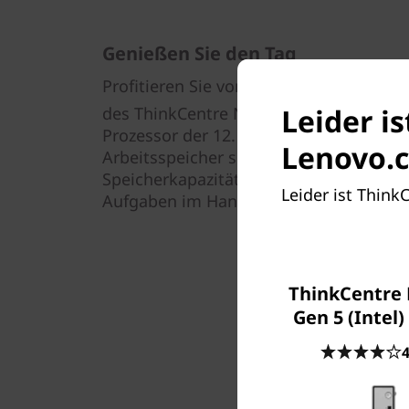
Genießen Sie den Tag
Profitieren Sie von der megaschnellen 
Leider i
des ThinkCentre Neo 50s. Mit dem neue
Prozessor der 12. Generation und bis 
Lenovo.c
Arbeitsspeicher sowie enormen Festpla
Speicherkapazitäten erledigt dieser Sm
Leider ist Think
Aufgaben im Handumdrehen und steigert
ThinkCentre 
Gen 5 (Intel)
4