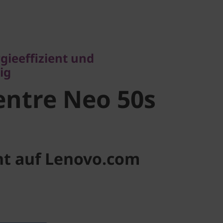
eeffizient und
ntre Neo
gieeffizient und
ig
l)
ntre Neo 50s
ht auf Lenovo.com