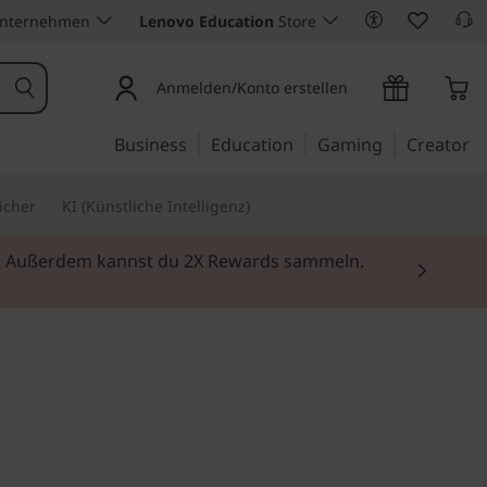
Unternehmen
Lenovo Education
Store
Anmelden/Konto erstellen
Business
Education
Gaming
Creator
icher
KI (Künstliche Intelligenz)
ei. Außerdem kannst du 2X Rewards sammeln.