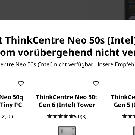
und kraftvollen Performance
®
st ThinkCentre Neo 50s (Intel
sten Intel
Core™
zu 64 GB DDR4-
om vorübergehend nicht ver
tten- und SSD-
all-Form-Factor-Desktop alle
Centre Neo 50s (Intel) nicht verfügbar. Unsere Empfeh
 Ihre Produktivität.
Neo 50q
ThinkCentre Neo 50t
ThinkCe
 Tiny PC
Gen 6 (Intel) Tower
Gen 5 (
Mo
.2
(20)
5.0
(3)