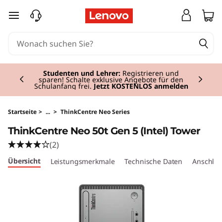
T
zum Hauptinhalt springen
h
i
Currently displaying item 2 of 3
n
Studenten und Lehrer:
Registrieren und
sparen! Schalte exklusive Angebote für den
Schulanfang frei.
Jetzt KOSTENLOS anmelden
k
C
Startseite
>
...
>
ThinkCentre Neo Series
ThinkCentre Neo 50t Gen 5 (Intel) Tower
e
(2)
n
Übersicht
Leistungsmerkmale
Technische Daten
Anschlüs
t
r