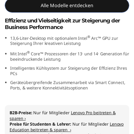
Alle Modelle entdecken
5
(
Effizienz und Vielseitigkeit zur Steigerung der
Business Performance
I
®
13,6-Liter-Desktop mit optionalem Intel
Arc™ GPU zur
Steigerung Ihrer kreativen Leistung
n
®
.
.
Mit Intel
Core™ Prozessoren der 13
und 14
Generation für
t
beeindruckende Leistung
Intelligentes Kühlsystem zur Steigerung der Effizienz Ihres
e
PCs
l
Geräteübergreifende Zusammenarbeit via Smart Connect,
Ports, & weitere Konnektivitätsoptionen
)
T
B2B-Preise:
Nur für Mitglieder
Lenovo Pro beitreten &
sparen ›
o
Preise für Studenten & Lehrer:
Nur für Mitglieder
Lenovo
Education beitreten & sparen ›