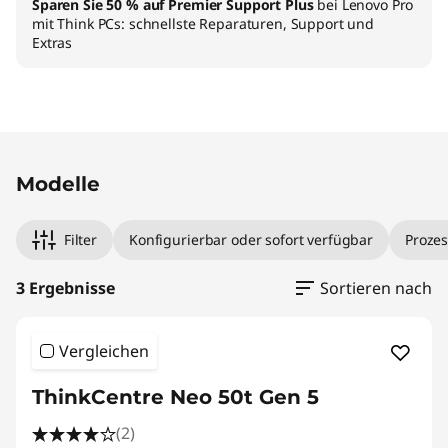
w
Sparen Sie 50 % auf Premier Support Plus
bei Lenovo Pro
mit Think PCs: schnellste Reparaturen, Support und
e
Extras
r
Original Price 859.00 AT_EUR Discounted Pric
Original Price 1239.00 AT_EUR Discounted Pri
Original Price 2049.00 AT_EUR Discounted Pri
Modelle
Filter
Konfigurierbar oder sofort verfügbar
Prozes
3 Ergebnisse
Sortieren nach
Vergleichen
ThinkCentre Neo 50t Gen 5
(2)