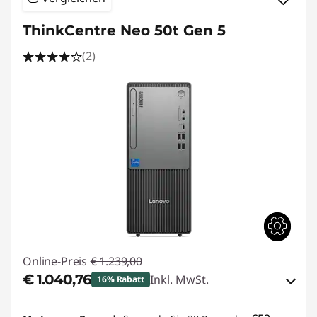
ThinkCentre Neo 50t Gen 5
(2)
Online-Preis
€ 1.239,00
€ 1.040,76
Inkl. MwSt.
16% Rabatt
eCoupon-Rabatt :
-€ 198,24