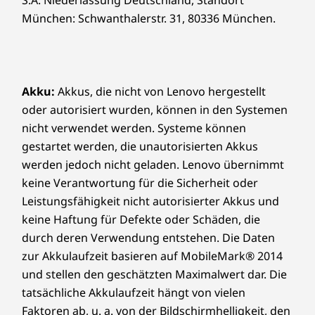
expandierten Polyethylen (EPE) und zu
*Die Möglichkeit des Wi-Fi-6E-Betriebs mit 6 GHz hängt von der Unterstützung des
München: Schwanthalerstr. 31, 80336 München.
30 % aus ozeangebundenen Kunststoffen in
Betriebssystems, von Routern/APs/Gateways, die Wi-Fi 6E unterstützen, sowie von
der Gerätetasche. Die Kartonage ist vom
den regionalen behördlichen Zertifizierungen und der Frequenzzuweisung ab.
®
Forest Stewardship Council
(FSC) zertifiziert.
Außerdem minimieren die Einstufungen
Design
Akku:
Akkus, die nicht von Lenovo hergestellt
®
ENERGY STAR
8.0 und TCO 9.0 die
oder autorisiert wurden, können in den Systemen
Energiekosten.
Display
nicht verwendet werden. Systeme können
Unterstützt bis zu 3 unabhängige Monitore
gestartet werden, die unautorisierten Akkus
werden jedoch nicht geladen. Lenovo übernimmt
Gehäusevolumen
keine Verantwortung für die Sicherheit oder
13,6 l
Leistungsfähigkeit nicht autorisierter Akkus und
keine Haftung für Defekte oder Schäden, die
Abmessungen (H x B x T)
durch deren Verwendung entstehen. Die Daten
34,0 cm x 14,5 cm x 29,4 cm
zur Akkulaufzeit basieren auf MobileMark® 2014
und stellen den geschätzten Maximalwert dar. Die
Gewicht
tatsächliche Akkulaufzeit hängt von vielen
Ab 5,6 kg
Faktoren ab, u. a. von der Bildschirmhelligkeit, den