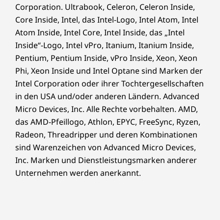
Kartonage von Forest Stewardship Council
Corporation. Ultrabook, Celeron, Celeron Inside,
3-in-1-Kartenleser, seriell, parallel, PS2 usw., um
®
Core Inside, Intel, das Intel-Logo, Intel Atom, Intel
die Betriebsabläufe noch weiter zu optimieren.
(FSC) zertifiziert
Atom Inside, Intel Core, Intel Inside, das „Intel
Inside“-Logo, Intel vPro, Itanium, Itanium Inside,
Zertifizierungen/Registrierungen
Pentium, Pentium Inside, vPro Inside, Xeon, Xeon
®
ENERGY STAR
8.0
Phi, Xeon Inside und Intel Optane sind Marken der
®
EPEAT
Gold*
Intel Corporation oder ihrer Tochtergesellschaften
®
Forest Stewardship Council
(FSC)
in den USA und/oder anderen Ländern. Advanced
RoHS
Micro Devices, Inc. Alle Rechte vorbehalten. AMD,
TÜV Ultra Low Noise
das AMD-Pfeillogo, Athlon, EPYC, FreeSync, Ryzen,
TCO 9.0
Radeon, Threadripper und deren Kombinationen
*Den Registrierungsstatus für einzelne Länder finden Sie unter
www.epeat.net
Nur
sind Warenzeichen von Advanced Micro Devices,
Erschließen Sie
bei ausgewählten Modellen verfügbar.
Inc. Marken und Dienstleistungsmarken anderer
Unternehmen werden anerkannt.
grenzenloses
Weitere Informationen
Potenzial
ThinkShield Sicherheit
Fördern Sie Ihre Business Performance mit