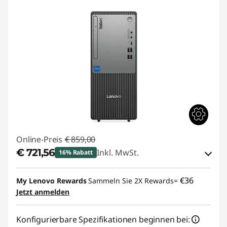
Online-Preis
€ 859,00
€ 721,56
Inkl. MwSt.
16% Rabatt
eCoupon-Rabatt :
-€ 137,44
€36
My Lenovo Rewards
Sammeln Sie 2X Rewards=
Jetzt anmelden
eCoupon :
THINKDEAL
Konfigurierbare Spezifikationen beginnen bei: