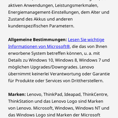
aktiven Anwendungen, Leistungsmerkmalen,
Farbe
Energiemanagement-Einstellungen, dem Alter und
Black
Geräteübergreifende Interaktion für das
Zustand des Akkus und anderen
Multitasking
kundenspezifischen Parametern.
Nachhaltigkeit
Geräteübergreifende
Allgemeine Bestimmungen:
Lesen Sie wichtige
Interaktion für das
Material
Informationen von Microsoft®
, die das von Ihnen
Gehäuse:
Multitasking
erworbene System betreffen können, u. a. mit
Details zu Windows 10, Windows 8, Windows 7 und
85 % Post-Consumer Content (PCC) recycelte
Bringen Sie die geräteübergreifende
möglichen Upgrades/Downgrades. Lenovo
Acrylnitril-Butadien-Styrol-Kunststoffe (ABS)
Zusammenarbeit mit der Smart Connect App
übernimmt keinerlei Verantwortung oder Garantie
auf die nächste Stufe – synchronisieren Sie
für Produkte oder Services von Drittherstellern.
Verpackung:
Präsentationen während der Meetings
mühelos zwischen PCs, Mobiltelefonen und
90 % Post-Industry Content (PIC) recyceltes
Marken:
Lenovo, ThinkPad, Ideapad, ThinkCentre,
Tablets. Verbinden Sie Ihren Desktop mit
expandiertes Polyethylen (EPE) im Polsterkissen
ThinkStation und das Lenovo Logo sind Marken
mehreren Peripheriegeräten über
30 % Ozeangebundener Kunststoff (OBP) in der
von Lenovo. Microsoft, Windows, Windows NT und
verschiedene Anschlüsse, das optionale Smart
Gerätetasche verwendet
das Windows Logo sind Marken der Microsoft
Cable und Erweiterungssteckplätze wie einen