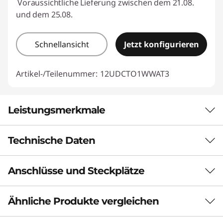
Voraussichtliche Lieferung zwischen dem 21.08.
und dem 25.08.
Schnellansicht
Jetzt konfigurieren
Artikel-/Teilenummer:
12UDCTO1WWAT3
Leistungsmerkmale
Technische Daten
Leistungsstarker
Desktop für jedes
Anschlüsse und Steckplätze
Leistung
Business
Audio
Ähnliche Produkte vergleichen
Der ThinkCentre Neo 50t Gen 5 Tower ist ein
Optional: Interner Lautsprecher
leistungsstarker 13,6-Liter-Desktop mit