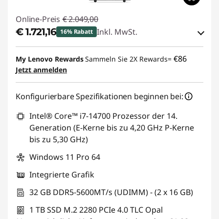
Online-Preis
€ 2.049,00
€ 1.721,16
Inkl. MwSt.
16% Rabatt
eCoupon-Rabatt :
-€ 327,84
€86
My Lenovo Rewards
Sammeln Sie 2X Rewards=
Jetzt anmelden
eCoupon :
THINKDEAL
Konfigurierbare Spezifikationen beginnen bei:
Intel® Core™ i7-14700 Prozessor der 14.
Generation (E-Kerne bis zu 4,20 GHz P-Kerne
bis zu 5,30 GHz)
Windows 11 Pro 64
Integrierte Grafik
32 GB DDR5-5600MT/s (UDIMM) - (2 x 16 GB)
1 TB SSD M.2 2280 PCIe 4.0 TLC Opal