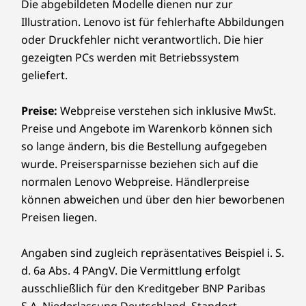
Die abgebildeten Modelle dienen nur zur
Bis zu 2 TB M.2
Bis zu 2-TB
12
-
Ethernet (RJ45)
Interner Schacht:
Illustration. Lenovo ist für fehlerhafte Abbildungen
2280 Gen4
Festplatte
Performance-SSD
1 TB NVMe
oder Druckfehler nicht verantwortlich. Die hier
3,5"-Festplatte
PCIe Gen 
13
-
Optional: Erweiterungskartensteckplätze
gezeigten PCs werden mit Betriebssystem
Optional: 2
,5"-Festplatte
geliefert.
Jetzt kaufen
Jetzt k
Externer Schacht:
14
-
Netzanschluss
Preise:
Webpreise verstehen sich inklusive MwSt.
Preise und Angebote im Warenkorb können sich
Vergleichen
Vergleichen
Vergle
Optional: Flaches optisches Laufwerk (ODD),
15
-
Optional: Erweiterungskartensteckplätze
Lesen/Schreiben
so lange ändern, bis die Bestellung aufgegeben
wurde. Preisersparnisse beziehen sich auf die
Die Übertragungsgeschwindigkeiten am USB-Anschluss sind ungefähre Angaben und hängen von vielen
Sämtliches ansehen Desktops und All-in-One-PCs
normalen Lenovo Webpreise. Händlerpreise
Faktoren ab, z. B. von der Verarbeitungsfähigkeit der Host-/Peripheriegeräte, den Dateiattributen, der
16
-
Schlaufe für Gehäuseschloss
Mit Blick auf morgen
können abweichen und über den hier beworbenen
Systemkonfiguration und der Betriebsumgebung; die tatsächlichen Geschwindigkeiten variieren und
Preisen liegen.
können geringer sein als erwartet.
17
-
Kensington Security Slot™
Das Chassis besteht zu 85 % aus Post-
Consumer Content (PCC) recycelten Acrylnitril-
Angaben sind zugleich repräsentatives Beispiel i. S.
WLAN
Butadien-Styrol-Kunststoffen (ABS). Das
d. 6a Abs. 4 PAngV. Die Vermittlung erfolgt
®
Intel
AX201 WiFi 6E*
Verpackungskissen besteht zu 90 % aus Post-
ausschließlich für den Kreditgeber BNP Paribas
®
Bluetooth
5.2
Industry Content (PIC) recyceltem
S.A. Niederlassung Deutschland, Standort