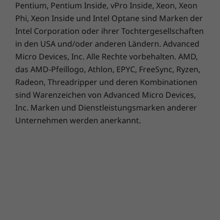
TÜV Ultra Low Noise
Bei dieser Workstation wurde der Fokus auf
Pentium, Pentium Inside, vPro Inside, Xeon, Xeon
TCO 9.0
das Recycling gelegt. Unser Engagement für
Phi, Xeon Inside und Intel Optane sind Marken der
*Den Registrierungsstatus für einzelne Länder finden Sie unter
www.epeat.net
.
Nachhaltigkeit zeigt sich durch die Integration
Intel Corporation oder ihrer Tochtergesellschaften
von recycelten Materialien in den
in den USA und/oder anderen Ländern. Advanced
verschiedenen Komponenten, wie Gehäuse,
Weitere Informationen
Micro Devices, Inc. Alle Rechte vorbehalten. AMD,
Tastatur und Maus. Die Verpackung besteht
das AMD-Pfeillogo, Athlon, EPYC, FreeSync, Ryzen,
aus einer Kombination aus recycelten und
Sicherheit
Radeon, Threadripper und deren Kombinationen
nachhaltigen Materialien.
Smart USB Protection (BIOS-basiert)
sind Warenzeichen von Advanced Micro Devices,
E-Schloss für das Gehäuse
Inc. Marken und Dienstleistungsmarken anderer
dTPM 2.0-Chip (Discrete Trusted Platform Module)
Unternehmen werden anerkannt.
EC-Selbstheilung
Kensington Security Slot™
Optional: Padlock Loop
Optional: Smart Cable Clip
Lieferumfang
Kurzanleitung
ThinkCentre M90t Gen 5 (Intel)