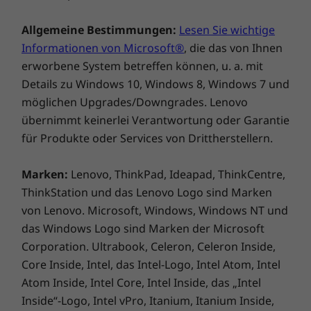
von schnellen Datenübertragungen und
EPE)
reibungsloser Produktivität.
Allgemeine Bestimmungen:
Lesen Sie wichtige
Beutel besteht zu 30 % aus ozeangebundenem
Informationen von Microsoft®
, die das von Ihnen
Kunststoff
erworbene System betreffen können, u. a. mit
®
Kartonage ist vom Forest Stewardship Council
(FSC)
Details zu Windows 10, Windows 8, Windows 7 und
zertifiziert
möglichen Upgrades/Downgrades. Lenovo
übernimmt keinerlei Verantwortung oder Garantie
Chassis material:
für Produkte oder Services von Drittherstellern.
Das Gehäuse besteht zu 85 % aus Acrylnitril-Butadien-
Styrol (ABS)-Kunststoff
Marken:
Lenovo, ThinkPad, Ideapad, ThinkCentre,
ThinkStation und das Lenovo Logo sind Marken
Zertifizierungen/Registrierungen
von Lenovo. Microsoft, Windows, Windows NT und
®
ENERGY STAR
8.0
das Windows Logo sind Marken der Microsoft
®
EPEAT
Gold*
Corporation. Ultrabook, Celeron, Celeron Inside,
Umweltverträglichkei
ERP LOT 3
Core Inside, Intel, das Intel-Logo, Intel Atom, Intel
RoHS
t
Atom Inside, Intel Core, Intel Inside, das „Intel
Militärstandards 810H
Inside“-Logo, Intel vPro, Itanium, Itanium Inside,