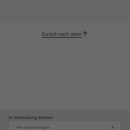
Bis zu 500-W-Netzteil (Nur ausgewählte Modelle)
Vollständige technische Daten
Referenz für technische Daten des Produkts:
Modelle,
technische Daten, Dokumente, Kompatibilität (in
Zurück nach oben
Englisch)
In Verbindung bleiben
Hier Email eintragen