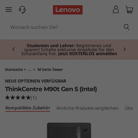
T
zum Hauptinhalt springen
h
i
Currently displaying item 2 of 3
n
Studenten und Lehrer:
Registrieren und
sparen! Schalte exklusive Angebote für den
Schulanfang frei.
Jetzt KOSTENLOS anmelden
k
C
Startseite
>
...
>
M Serie Tower
NEUE OPTIONEN VERFÜGBAR
e
ThinkCentre M90t Gen 5 (Intel)
n
(1)
Kompatibles Zubehör
Ähnliche Produkte vergleichen
Überp
t
r