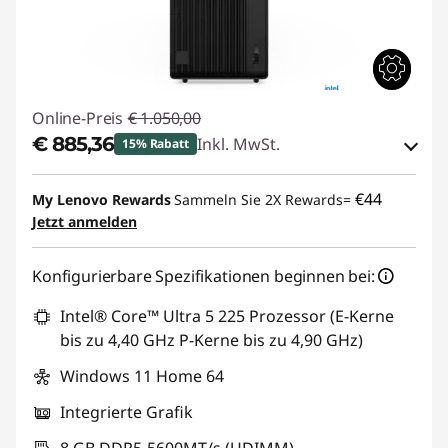
Online-Preis
€ 1.050,00
€ 885,36
Inkl. MwSt.
15% Rabatt
eCoupon-Rabatt :
-€ 164,64
€44
My Lenovo Rewards
Sammeln Sie 2X Rewards=
Jetzt anmelden
eCoupon :
THINKDEAL
Konfigurierbare Spezifikationen beginnen bei:
Intel® Core™ Ultra 5 225 Prozessor (E-Kerne
bis zu 4,40 GHz P-Kerne bis zu 4,90 GHz)
Windows 11 Home 64
Integrierte Grafik
8 GB DDR5-5600MT/s (UDIMM)