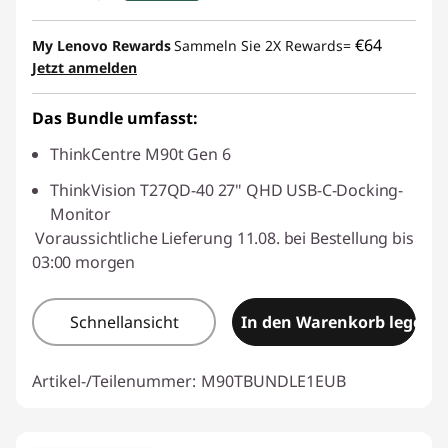
eCoupon-Rabatt :
-€ 112,64
€64
My Lenovo Rewards
Sammeln Sie 2X Rewards=
Jetzt anmelden
eCoupon :
THINKDEAL
Das Bundle umfasst:
ThinkCentre M90t Gen 6
ThinkVision T27QD-40 27" QHD USB-C-Docking-
Monitor
Voraussichtliche Lieferung 11.08. bei Bestellung bis
03:00 morgen
Schnellansicht
In den Warenkorb legen
Artikel-/Teilenummer:
M90TBUNDLE1EUB