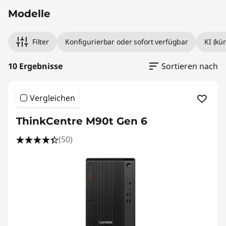
Modelle
Filter
Konfigurierbar oder sofort verfügbar
KI (kü
10 Ergebnisse
Sortieren nach
Vergleichen
ThinkCentre M90t Gen 6
(50)