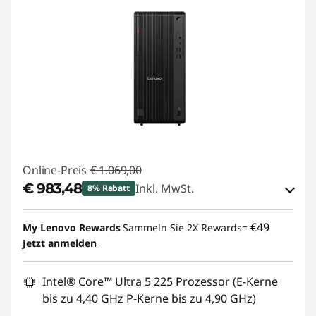
Online-Preis
€ 1.069,00
€ 983,48
Inkl. MwSt.
8% Rabatt
eCoupon-Rabatt :
-€ 85,52
€49
My Lenovo Rewards
Sammeln Sie 2X Rewards=
Jetzt anmelden
eCoupon :
THINKDEAL
Intel® Core™ Ultra 5 225 Prozessor (E-Kerne
bis zu 4,40 GHz P-Kerne bis zu 4,90 GHz)