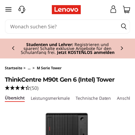
T
zum Hauptinhalt springen
h
i
Currently displaying item 2 of 3
n
Studenten und Lehrer:
Registrieren und
sparen! Schalte exklusive Angebote für den
Schulanfang frei.
Jetzt KOSTENLOS anmelden
k
C
Startseite
>
...
>
M Serie Tower
ThinkCentre M90t Gen 6 (Intel) Tower
e
(50)
n
Übersicht
Leistungsmerkmale
Technische Daten
Anschlüs
t
r