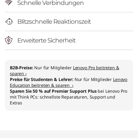
Schnelle Verbindungen
Blitzschnelle Reaktionszeit
Erweiterte Sicherheit
B2B-Preise:
Nur für Mitglieder
Lenovo Pro beitreten &
sparen ›
Preise für Studenten & Lehrer:
Nur für Mitglieder
Lenovo
Education beitreten & sparen ›
Sparen Sie 50 % auf Premier Support Plus
bei Lenovo Pro
mit Think PCs: schnellste Reparaturen, Support und
Extras
Original Price 1050.00 AT_EUR Discounted Pri
Original Price 1069.00 AT_EUR Discounted Pri
Original Price 1268.01 AT_EUR Discounted Pric
Original Price 1249.01 AT_EUR Discounted Pric
Original Price 1408.00 AT_EUR Discounted Pri
Original Price 1448.01 AT_EUR Discounted Pric
Original Price 1630.00 AT_EUR Discounted Pri