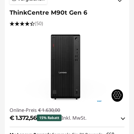
ThinkCentre M90t Gen 6
(50)
Online-Preis
€ 1.630,00
€ 1.372,56
Inkl. MwSt.
15% Rabatt
eCoupon-Rabatt :
-€ 257,44