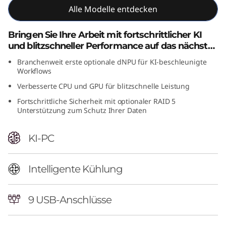
Alle Modelle entdecken
n
t
Bringen Sie Ihre Arbeit mit fortschrittlicher KI
und blitzschneller Performance auf das nächste
e
Level.
Branchenweit erste optionale dNPU für KI-beschleunigte
Workflows
l
Verbesserte CPU und GPU für blitzschnelle Leistung
)
Fortschrittliche Sicherheit mit optionaler RAID 5
Unterstützung zum Schutz Ihrer Daten
T
KI-PC
o
w
Intelligente Kühlung
e
9 USB-Anschlüsse
r