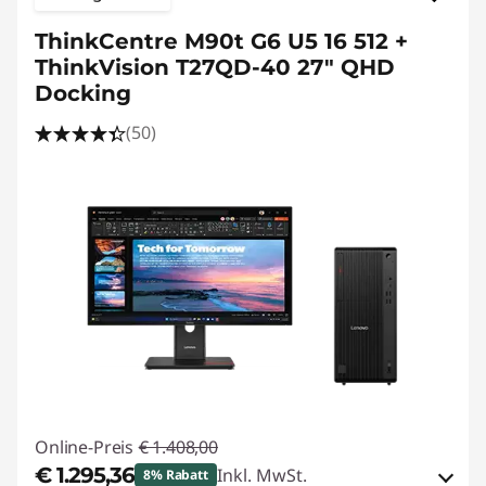
ThinkCentre M90t G6 U5 16 512 +
ThinkVision T27QD-40 27" QHD
Docking
(50)
Online-Preis
€ 1.408,00
€ 1.295,36
Inkl. MwSt.
8% Rabatt