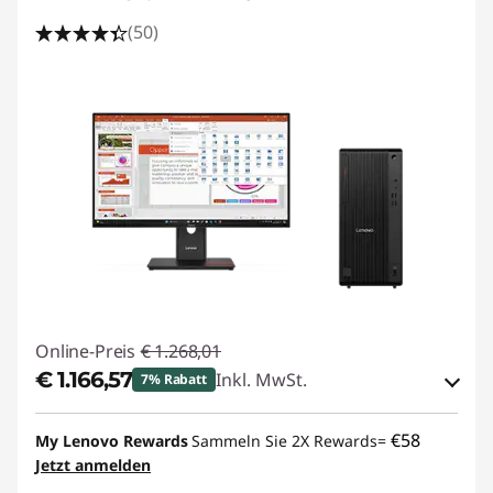
(50)
Online-Preis
€ 1.268,01
€ 1.166,57
Inkl. MwSt.
7% Rabatt
eCoupon-Rabatt :
-€ 101,44
€58
My Lenovo Rewards
Sammeln Sie 2X Rewards=
Jetzt anmelden
eCoupon :
THINKDEAL