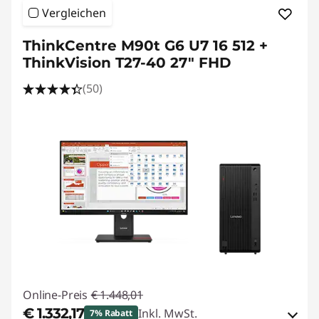
Vergleichen
ThinkCentre M90t G6 U7 16 512 +
ThinkVision T27-40 27" FHD
(50)
Online-Preis
€ 1.448,01
€ 1.332,17
Inkl. MwSt.
7% Rabatt