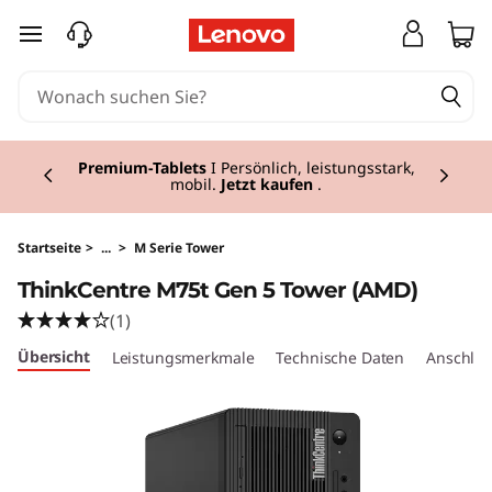
T
zum Hauptinhalt springen
h
i
Currently displaying item 3 of 3
n
Premium-Tablets
I Persönlich, leistungsstark,
mobil.
Jetzt kaufen
.
k
C
Startseite
>
...
>
M Serie Tower
ThinkCentre M75t Gen 5 Tower (AMD)
e
(1)
n
Übersicht
Leistungsmerkmale
Technische Daten
Anschlüs
t
r