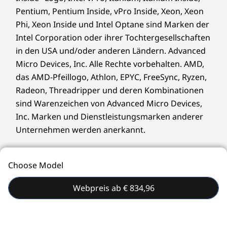
AMD Memory Guard
Pentium, Pentium Inside, vPro Inside, Xeon, Xeon
AMD Shadow Stack
Phi, Xeon Inside und Intel Optane sind Marken der
Smart USB Protection (BIOS-basiert)
Intel Corporation oder ihrer Tochtergesellschaften
Discreet Trusted Platform Module (dTPM) 2.0
in den USA und/oder anderen Ländern. Advanced
Kensington Security Slot™
Micro Devices, Inc. Alle Rechte vorbehalten. AMD,
Microsoft Pluton-bereit
Optional: E-Schloss für das Gehäuse
das AMD-Pfeillogo, Athlon, EPYC, FreeSync, Ryzen,
Optional: Smart Cable Clip
Radeon, Threadripper und deren Kombinationen
Padlock Loop
sind Warenzeichen von Advanced Micro Devices,
Inc. Marken und Dienstleistungsmarken anderer
Lieferumfang
Unternehmen werden anerkannt.
Lenovo ThinkCentre M75t Gen 5 (AMD) Tower
Umweltfreundliche
Bis zu 310-W-Netzteil (Nur ausgewählte Modelle)
Kurzanleitung
Choose Model
Entscheidungen
Webpreis ab € 834,96
Wir bei Lenovo haben uns verpflichtet, unseren
ökologischen Fußabdruck zu verringern. Das
Gehäuse des ThinkCentre M75t Gen 5 Tower-