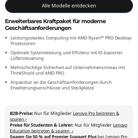
Alle Modelle entdecken
M
D
Erweiterbares Kraftpaket für moderne
Geschäftsanforderungen
)
Leistungsstarkes Computing mit AMD Ryzen™ PRO Desktop-
Prozessoren
Optimale Systemleistung und Effizienz mit KI-basierter
Lüftersteuerung
Mehrschichtige Sicherheit auf Unternehmensniveau mit
ThinkShield und AMD PRO
Anpassbar an die Geschäftsanforderungen durch
Erweiterungsanschlüsse und Steckplätze
B2B-Preise:
Nur für Mitglieder
Lenovo Pro beitreten &
sparen ›
Preise für Studenten & Lehrer:
Nur für Mitglieder
Lenovo
Education beitreten & sparen ›
Sparen Sie 50 % auf Premier Support Plus
bei Lenovo Pro