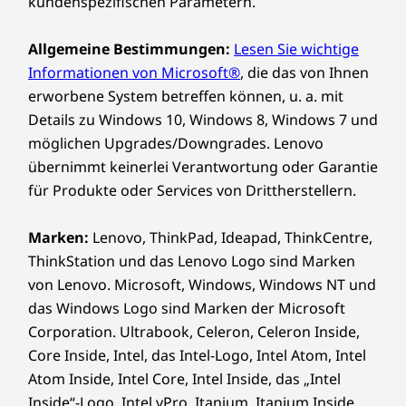
Gerätetasche verwendet
kundenspezifischen Parametern.
®
Kartonage von Forest Stewardship Council
zertifiziert
Erstklassige
Allgemeine Bestimmungen:
Lesen Sie wichtige
Zertifizierungen/Registrierungen
Sicherheit für Ihr
Informationen von Microsoft®
, die das von Ihnen
erworbene System betreffen können, u. a. mit
®
ENERGY STAR
8.0
Business
Details zu Windows 10, Windows 8, Windows 7 und
ERP LOT 3
möglichen Upgrades/Downgrades. Lenovo
®
Forest Stewardship Council
(FSC)
Robuste Sicherheitsfunktionen schützen Ihr
übernimmt keinerlei Verantwortung oder Garantie
®
Unternehmen. ThinkShield, unsere Suite von
GREENGUARD
für Produkte oder Services von Drittherstellern.
Hardware- und Softwarelösungen, verhindert
MIL-STD-810H
unbefugten Zugriff durch Daten- und
Optional: TÜV Ultra Low Noise
Marken:
Lenovo, ThinkPad, Ideapad, ThinkCentre,
Geräteverschlüsselung sowie BIOS-basierte
RoHS
Smart USB Protection. Darüber hinaus bietet
ThinkStation und das Lenovo Logo sind Marken
TCO 9.0
AMD PRO Sicherheit mehrschichtigen Schutz
von Lenovo. Microsoft, Windows, Windows NT und
®
Bis zu EPEAT
Gold*
vor Bedrohungen auf Unternehmensniveau
das Windows Logo sind Marken der Microsoft
und vollständige Speicherverschlüsselung, um
Corporation. Ultrabook, Celeron, Celeron Inside,
WEITERE INFORMATIONEN
potenzielle Bedrohungen und Angriffe
Core Inside, Intel, das Intel-Logo, Intel Atom, Intel
abzuwehren.
Atom Inside, Intel Core, Intel Inside, das „Intel
ThinkShield Sicherheit
Inside“-Logo, Intel vPro, Itanium, Itanium Inside,