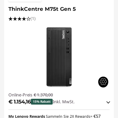
ThinkCentre M75t Gen 5
(1)
Online-Preis
€ 1.370,00
€ 1.154,16
Inkl. MwSt.
15% Rabatt
eCoupon-Rabatt :
-€ 215,84
€57
My Lenovo Rewards
Sammeln Sie 2X Rewards=