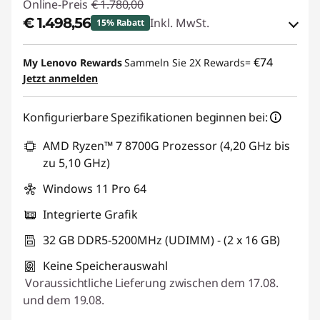
Online-Preis
€ 1.780,00
€ 1.498,56
Inkl. MwSt.
15% Rabatt
eCoupon-Rabatt :
-€ 281,44
€74
My Lenovo Rewards
Sammeln Sie 2X Rewards=
Jetzt anmelden
eCoupon :
THINKDEAL
Konfigurierbare Spezifikationen beginnen bei:
AMD Ryzen™ 7 8700G Prozessor (4,20 GHz bis
zu 5,10 GHz)
Windows 11 Pro 64
Integrierte Grafik
32 GB DDR5-5200MHz (UDIMM) - (2 x 16 GB)
Keine Speicherauswahl
Voraussichtliche Lieferung zwischen dem 17.08.
und dem 19.08.