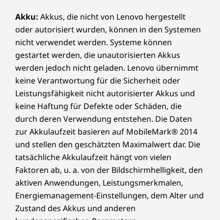
Erweiterungssteckplätzen und einer Vielzahl
von USB-A- und USB-C®-Anschlüssen können
Akku:
Akkus, die nicht von Lenovo hergestellt
Farbe
Sie Ihre Peripherie-Projektionsbildschirme
oder autorisiert wurden, können in den Systemen
Raven Black
problemlos anschließen, Daten übertragen
nicht verwendet werden. Systeme können
und Ihren Arbeitsbereich optimieren.
gestartet werden, die unautorisierten Akkus
Außerdem unterstützt er bis zu vier
NACHHALTIGKEIT
werden jedoch nicht geladen. Lenovo übernimmt
unabhängige Monitore.
keine Verantwortung für die Sicherheit oder
Material
Leistungsfähigkeit nicht autorisierter Akkus und
Gehäuse:
keine Haftung für Defekte oder Schäden, die
durch deren Verwendung entstehen. Die Daten
85 % Post-Consumer Content (PCC) recycelte
zur Akkulaufzeit basieren auf MobileMark® 2014
Acrylnitril-Butadien-Styrol-Kunststoffe (ABS)
und stellen den geschätzten Maximalwert dar. Die
tatsächliche Akkulaufzeit hängt von vielen
Verpackung:
Faktoren ab, u. a. von der Bildschirmhelligkeit, den
aktiven Anwendungen, Leistungsmerkmalen,
97 % Post-Industry Content (PIC) recyceltes
Energiemanagement-Einstellungen, dem Alter und
expandiertes Polyethylen (EPE) im Polsterkissen
Zustand des Akkus und anderen
30 % ozeangebundener Kunststoff (OBP) in der