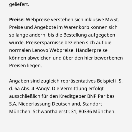
geliefert.
performance SSD
Abhängig von vielen Faktoren, wie der Rechenkapazität von Host und
13
-
4 x USB-A (USB 5 Gbit/s)
Peripheriegeräten, Dateieigenschaften, Systemkonfiguration und
Betriebsumgebungen, können sie variieren und geringer ausfallen, als erwartet.
Preise:
Webpreise verstehen sich inklusive MwSt.
Jetzt kaufen
Jetzt k
14
-
Netzanschluss
Preise und Angebote im Warenkorb können sich
WLAN
so lange ändern, bis die Bestellung aufgegeben
WiFi 6E* RZ616
wurde. Preisersparnisse beziehen sich auf die
15
-
Optional: Seriell
WiFi 6E* RTL8852CE
Sämtliches ansehen Desktops und All-in-One-PCs
normalen Lenovo Webpreise. Händlerpreise
WiFi 6 RTL8852BE
können abweichen und über den hier beworbenen
WiFi 6 MT7921LEN
16
-
Optional: Erweiterungskartensteckplätze
Preisen liegen.
Flexible
®
Bluetooth
5.3
Konnektivitätsoption
Angaben sind zugleich repräsentatives Beispiel i. S.
17
-
Schlaufe für Gehäuseschloss
DESIGN
d. 6a Abs. 4 PAngV. Die Vermittlung erfolgt
en
ausschließlich für den Kreditgeber BNP Paribas
Abmessungen (H x B x T)
18
-
Kensington Security Slot™
S.A. Niederlassung Deutschland, Standort
Mit den vielseitigen Anschlussmöglichkeiten
34.6 cm x 14.5 cm x 29.5 cm / 13,62” x 5,7” x 11,65”
München: Schwanthalerstr. 31, 80336 München.
des ThinkCentre M75t Gen 5 Towers bleiben
Sie in Verbindung und können mühelos
Gewicht
zusammenarbeiten. Mit flexiblen
Ab 5,9 kg