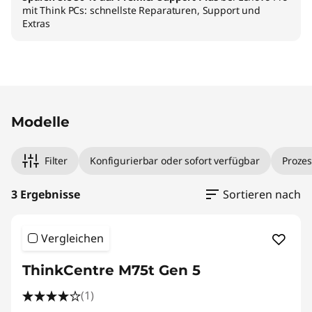
mit Think PCs: schnellste Reparaturen, Support und
Extras
Original Price 990.00 AT_EUR Discounted Pri
Original Price 1370.00 AT_EUR Discounted Pric
Original Price 1780.00 AT_EUR Discounted Pri
Modelle
Filter
Konfigurierbar oder sofort verfügbar
Prozes
3 Ergebnisse
Sortieren nach
Vergleichen
ThinkCentre M75t Gen 5
(1)