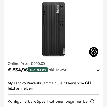
Online-Preis
€ 990,00
€ 834,96
Inkl. MwSt.
15% Rabatt
eCoupon-Rabatt :
-€ 155,04
€41
My Lenovo Rewards
Sammeln Sie 2X Rewards=
Jetzt anmelden
eCoupon :
THINKDEAL
Konfigurierbare Spezifikationen beginnen bei: