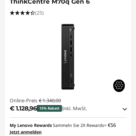
ThinkCentre M70q Gen 6
(25)
Online-Preis
€ 1.340,00
€ 1.128,96
Inkl. MwSt.
15% Rabatt
eCoupon-Rabatt :
-€ 211,04
€56
My Lenovo Rewards
Sammeln Sie 2X Rewards=
Jetzt anmelden
eCoupon :
THINKDEAL