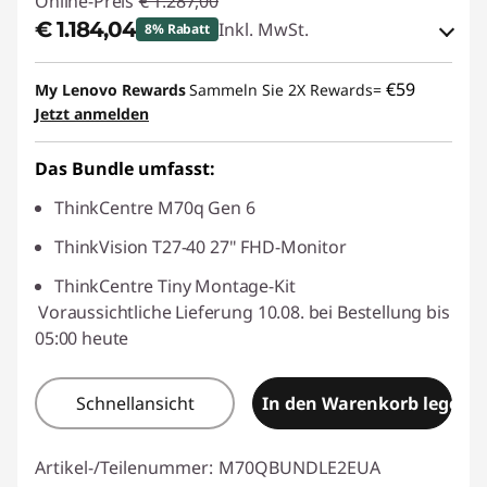
Online-Preis
€ 1.287,00
€ 1.184,04
Inkl. MwSt.
8% Rabatt
eCoupon-Rabatt :
-€ 102,96
€59
My Lenovo Rewards
Sammeln Sie 2X Rewards=
Jetzt anmelden
eCoupon :
THINKDEAL
Das Bundle umfasst:
ThinkCentre M70q Gen 6
ThinkVision T27-40 27" FHD-Monitor
ThinkCentre Tiny Montage-Kit
Voraussichtliche Lieferung 10.08. bei Bestellung bis
05:00 heute
Schnellansicht
In den Warenkorb legen
Artikel-/Teilenummer:
M70QBUNDLE2EUA