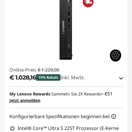
Online-Preis
€ 1.220,00
€ 1.028,16
Inkl. MwSt.
15% Rabatt
eCoupon-Rabatt :
-€ 191,84
€51
My Lenovo Rewards
Sammeln Sie 2X Rewards=
Jetzt anmelden
eCoupon :
THINKDEAL
Konfigurierbare Spezifikationen beginnen bei:
Intel® Core™ Ultra 5 225T Prozessor (E-Kerne