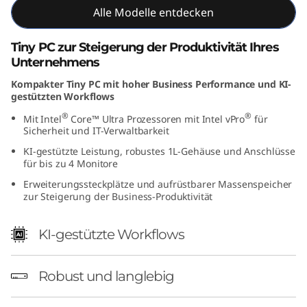
Alle Modelle entdecken
n
t
Tiny PC zur Steigerung der Produktivität Ihres
Unternehmens
e
Kompakter Tiny PC mit hoher Business Performance und KI-
gestützten Workflows
l
®
®
Mit Intel
Core™ Ultra Prozessoren mit Intel vPro
für
)
Sicherheit und IT-Verwaltbarkeit
KI-gestützte Leistung, robustes 1L-Gehäuse und Anschlüsse
T
für bis zu 4 Monitore
Erweiterungssteckplätze und aufrüstbarer Massenspeicher
i
zur Steigerung der Business-Produktivität
n
KI-gestützte Workflows
y
Robust und langlebig
P