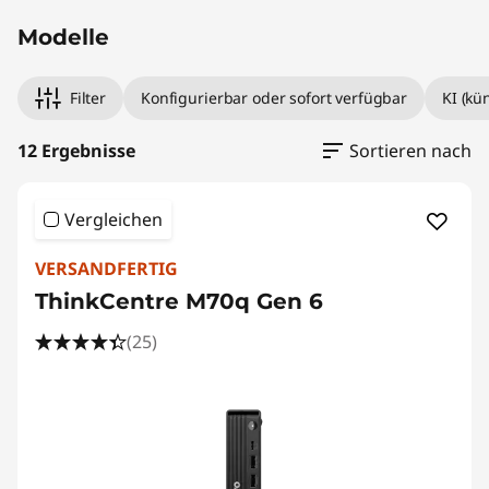
Modelle
Filter
Konfigurierbar oder sofort verfügbar
KI (kü
12 Ergebnisse
Sortieren nach
Vergleichen
VERSANDFERTIG
ThinkCentre M70q Gen 6
(25)