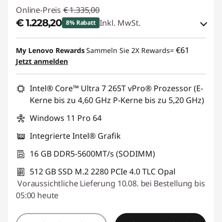
Online-Preis
€ 1.335,00
€ 1.228,20
Inkl. MwSt.
8% Rabatt
eCoupon-Rabatt :
-€ 106,80
€61
My Lenovo Rewards
Sammeln Sie 2X Rewards=
Jetzt anmelden
eCoupon :
THINKDEAL
Intel® Core™ Ultra 7 265T vPro® Prozessor (E-
Kerne bis zu 4,60 GHz P-Kerne bis zu 5,20 GHz)
Windows 11 Pro 64
Integrierte Intel® Grafik
16 GB DDR5-5600MT/s (SODIMM)
512 GB SSD M.2 2280 PCIe 4.0 TLC Opal
Voraussichtliche Lieferung 10.08. bei Bestellung bis
05:00 heute