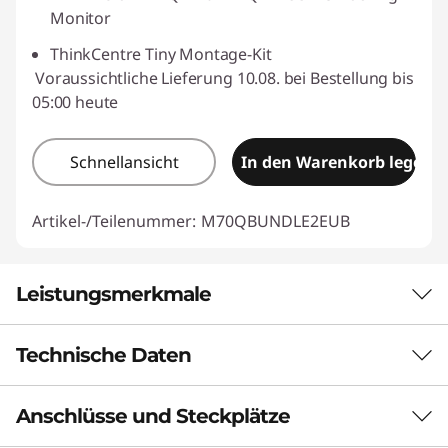
Monitor
ThinkCentre Tiny Montage-Kit
Voraussichtliche Lieferung 10.08. bei Bestellung bis
05:00 heute
Schnellansicht
In den Warenkorb legen
Artikel-/Teilenummer:
M70QBUNDLE2EUB
Leistungsmerkmale
Technische Daten
ZUVERLÄSSIGE PRODUKTIVITÄT FÜR
PROFIS
Anschlüsse und Steckplätze
Leistung
KI-gestützte Leistung