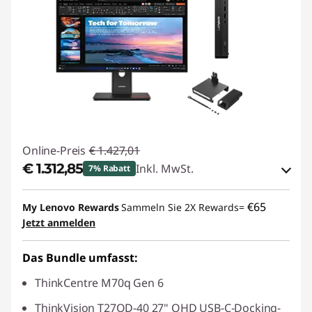
Online-Preis
€ 1.427,01
€ 1.312,85
Inkl. MwSt.
7% Rabatt
eCoupon-Rabatt :
-€ 114,16
€65
My Lenovo Rewards
Sammeln Sie 2X Rewards=
Jetzt anmelden
eCoupon :
THINKDEAL
Das Bundle umfasst:
ThinkCentre M70q Gen 6
ThinkVision T27QD-40 27" QHD USB-C-Docking-