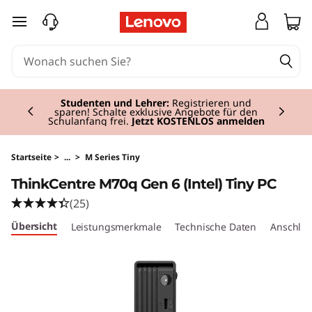
T
zum Hauptinhalt springen
h
i
Currently displaying item 2 of 3
n
Studenten und Lehrer:
Registrieren und
sparen! Schalte exklusive Angebote für den
Schulanfang frei.
Jetzt KOSTENLOS anmelden
k
C
Startseite
>
...
>
M Series Tiny
ThinkCentre M70q Gen 6 (Intel) Tiny PC
e
(25)
n
Übersicht
Leistungsmerkmale
Technische Daten
Anschlüs
t
r