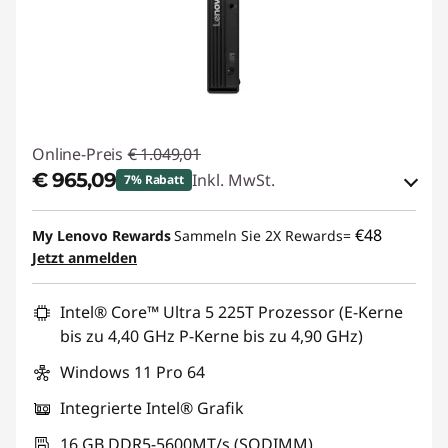
Online-Preis
€ 1.049,01
€ 965,09
Inkl. MwSt.
7% Rabatt
eCoupon-Rabatt :
-€ 83,92
€48
My Lenovo Rewards
Sammeln Sie 2X Rewards=
Jetzt anmelden
eCoupon :
THINKDEAL
Intel® Core™ Ultra 5 225T Prozessor (E-Kerne
bis zu 4,40 GHz P-Kerne bis zu 4,90 GHz)
Windows 11 Pro 64
Integrierte Intel® Grafik
16 GB DDR5-5600MT/s (SODIMM)