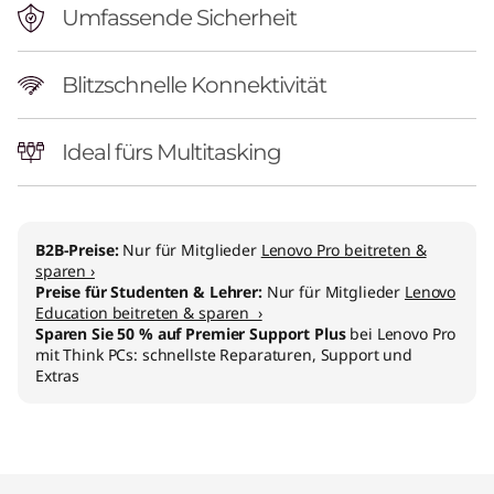
C
Umfassende Sicherheit
Blitzschnelle Konnektivität
Ideal fürs Multitasking
B2B-Preise:
Nur für Mitglieder
Lenovo Pro beitreten &
sparen ›
Preise für Studenten & Lehrer:
Nur für Mitglieder
Lenovo
Education beitreten & sparen ›
Sparen Sie 50 % auf Premier Support Plus
bei Lenovo Pro
mit Think PCs: schnellste Reparaturen, Support und
Extras
Original Price 1049.01 AT_EUR Discounted Pri
Original Price 1220.00 AT_EUR Discounted Pri
Original Price 1340.00 AT_EUR Discounted Pri
Original Price 1287.00 AT_EUR Discounted Pri
Original Price 1335.00 AT_EUR Discounted Pri
Original Price 1549.00 AT_EUR Discounted Pric
Original Price 1427.01 AT_EUR Discounted Pric