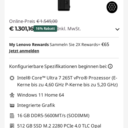
Online-Preis
€ 1.549,00
€ 1.301,16
Inkl. MwSt.
16% Rabatt
eCoupon-Rabatt :
-€ 247,84
€65
My Lenovo Rewards
Sammeln Sie 2X Rewards=
Jetzt anmelden
eCoupon :
THINKDEAL
Konfigurierbare Spezifikationen beginnen bei:
Intel® Core™ Ultra 7 265T vPro® Prozessor (E-
Kerne bis zu 4,60 GHz P-Kerne bis zu 5,20 GHz)
Windows 11 Home 64
Integrierte Grafik
16 GB DDR5-5600MT/s (SODIMM)
512 GB SSD M.2 2280 PCIe 4.0 TLC Opal