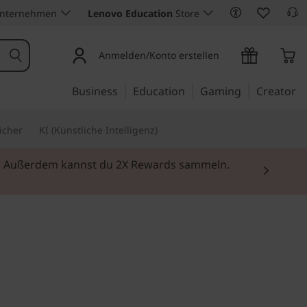
Unternehmen
Lenovo Education
Store
Anmelden/Konto erstellen
Business
Education
Gaming
Creator
icher
KI (Künstliche Intelligenz)
ei. Außerdem kannst du 2X Rewards sammeln.