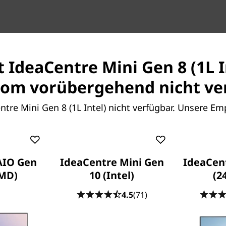
t IdeaCentre Mini Gen 8 (1L I
om vorübergehend nicht ver
stbarkeit
entre Mini Gen 8 (1L Intel) nicht verfügbar. Unsere E
ohne Weiteres an Ihre
integrierten Netzteil ist
ich kompakt und zudem
ässt sich an der Ober- und
en Speicherchip oder die SSD
AIO Gen
IdeaCentre Mini Gen
IdeaCen
n können.
AMD)
10 (Intel)
(2
4.5
(71)