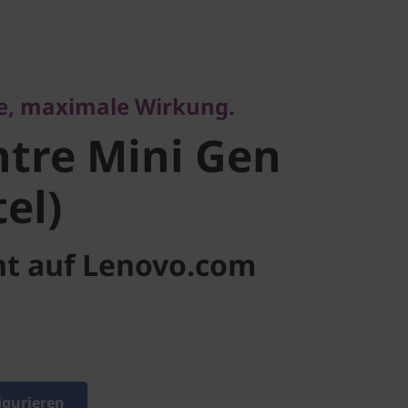
maximale Wirkung.
re Mini
e, maximale Wirkung.
 Intel)
tre Mini Gen
tel)
ht auf Lenovo.com
igurieren