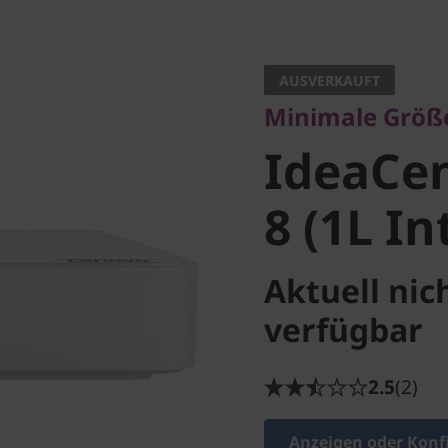
Minimale Größe, 
IdeaCent
AUSVERKAUFT
Minimale Größ
Gen 8 (1L
IdeaCen
8 (1L In
Aktuell nic
verfügbar
2.5
(2)
Anzeigen oder Konf