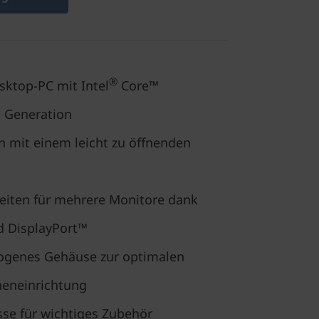
®
ktop-PC mit Intel
Core™
. Generation
n mit einem leicht zu öffnenden
eiten für mehrere Monitore dank
d DisplayPort™
zogenes Gehäuse zur optimalen
neneinrichtung
sse für wichtiges Zubehör