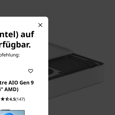
ntel) auf
fügbar.
mpfehlung:
tre AIO Gen 9
4" AMD)
4.5
(147)