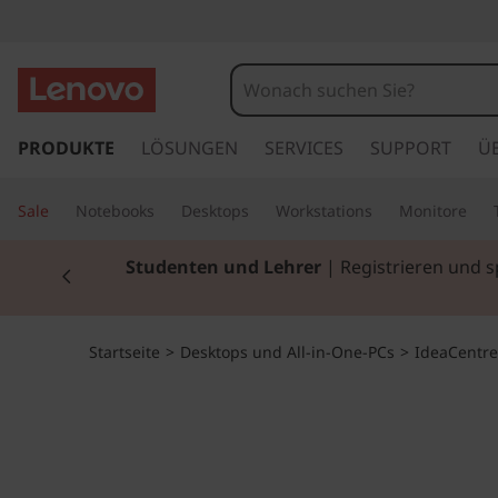
I
d
e
z
u
PRODUKTE
LÖSUNGEN
SERVICES
SUPPORT
Ü
a
m
H
C
Sale
Notebooks
Desktops
Workstations
Monitore
a
u
e
Currently displaying item 2 of 3
Studenten und Lehrer
| Registrieren und 
p
t
n
i
n
t
Startseite
>
Desktops und All-in-One-PCs
>
IdeaCentre
h
a
r
l
t
e
s
p