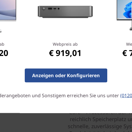
ab
Webpreis ab
We
,20
€ 919,01
€ 
Anzeigen oder Konfigurieren
Maximale Wirku
derangeboten und Sonstigem erreichen Sie uns unter
(012
Alles, was Sie brauchen, u
diesem Mini-Desktop-PC. D
Core™ Prozessoren der 13
reichlich Speicherplatz 
schnelle, zuverlässige S