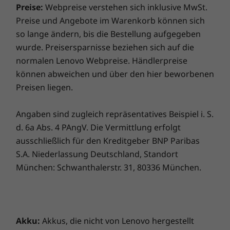
Vorinstallierte Software
Jetzt kaufen
Jetzt k
Vorderseite. Die neuesten Wi-Fi-Optionen (bis
Preise:
Webpreise verstehen sich inklusive MwSt.
zu Wi-Fi 6E*) sorgen dabei für schnelle
Lenovo Vantage
Preise und Angebote im Warenkorb können sich
14
-
Ethernet (RJ45)
Verbindungen zu Ihrem Internet-Router und
McAfee LiveSafe™ (Testversion)
Vergleichen
Vergleichen
Vergle
so lange ändern, bis die Bestellung aufgegeben
kabellosem Zubehör.
Microsoft Office 365 (Testversion)
wurde. Preisersparnisse beziehen sich auf die
Xbox Game Pass
normalen Lenovo Webpreise. Händlerpreise
* Der Betrieb von Wi-Fi 6E mit 6 GHz hängt ab von der Unterstützung des
Sämtliches ansehen Desktops und All-in-One-PCs
können abweichen und über den hier beworbenen
Die technischen Daten können je nach Region/Modell variieren.
Betriebssystems, von Routern/APs/Gateways, die Wi-Fi 6E unterstützen,
Preisen liegen.
sowie von den regionalen gesetzlichen Zertifizierungen und der
Frequenzzuweisung.
Angaben sind zugleich repräsentatives Beispiel i. S.
d. 6a Abs. 4 PAngV. Die Vermittlung erfolgt
ausschließlich für den Kreditgeber BNP Paribas
S.A. Niederlassung Deutschland, Standort
München: Schwanthalerstr. 31, 80336 München.
Akku:
Akkus, die nicht von Lenovo hergestellt