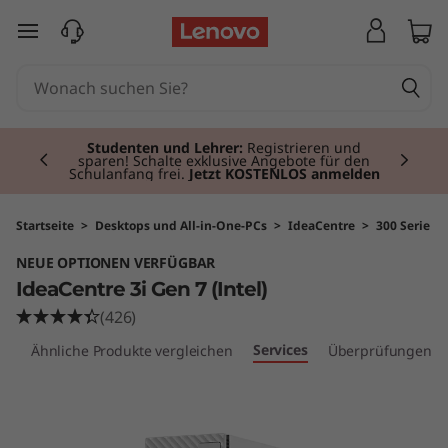
I
zum Hauptinhalt springen
d
e
Currently displaying item 2 of 3
a
Studenten und Lehrer:
Registrieren und
sparen! Schalte exklusive Angebote für den
Schulanfang frei.
Jetzt KOSTENLOS anmelden
C
e
Startseite
>
Desktops und All-in-One-PCs
>
IdeaCentre
>
300 Serie
NEUE OPTIONEN VERFÜGBAR
n
IdeaCentre 3i Gen 7 (Intel)
t
(426)
Services
ör
Ähnliche Produkte vergleichen
Überprüfungen
r
e