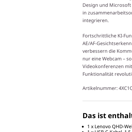
Design und Microsoft T
in zusammenarbeitso
integrieren.
Fortschrittliche KI-F
AE/AF-Gesichtserken
verbessern die Kommun
nur eine Webcam – so
Videokonferenzen mit 
Funktionalität revoluti
Artikelnummer
: 4XC1
Das ist enthal
1 x Lenovo QHD-W
1 x USB-C-Kabel, 1,5