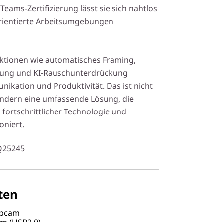
eams-Zertifizierung lässt sie sich nahtlos
rientierte Arbeitsumgebungen
unktionen wie automatisches Framing,
nung und KI-Rauschunterdrückung
ikation und Produktivität. Das ist nicht
ndern eine umfassende Lösung, die
fortschrittlicher Technologie und
oniert.
Q25245
ten
ebcam
 m (USB2.0)