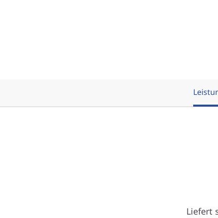
Leist
K
Liefert