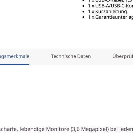
1 x USB-A/USB-C-Kon
1 x Kurzanleitung
1 x Garantieunterl
ungsmerkmale
Technische Daten
Überprü
ristallklares Video mit 2
Auflösung
 scharfe, lebendige Monitore (3,6 Megapixel) bei jede