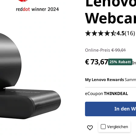
Lenov
Webc
4.5
(16)
Online-Preis
€ 99,01
€ 73,67
25% Rabatt
In
My Lenovo Rewards
Samme
eCoupon
THINKDEAL
In den W
Vergleichen