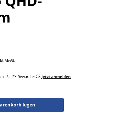
o QHD-
am
kl. MwSt.
€3
ln Sie 2X Rewards=
Jetzt anmelden
arenkorb legen