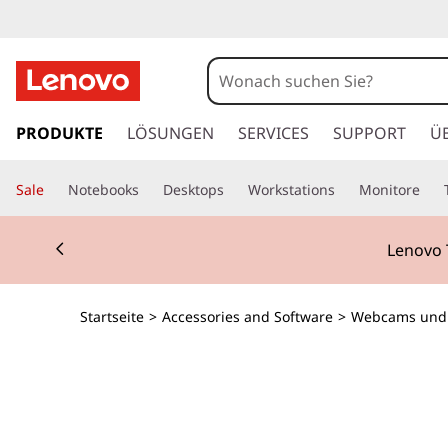
z
u
PRODUKTE
LÖSUNGEN
SERVICES
SUPPORT
Ü
m
H
Sale
Notebooks
Desktops
Workstations
Monitore
a
u
Currently displaying item 2 of 3
p
Lenovo 
t
i
n
Startseite
>
Accessories and Software
>
Webcams und 
h
a
l
t
s
p