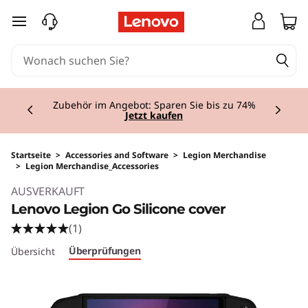
zum Hauptinhalt springen
Currently displaying item 2 of 3
Lenovo Teile: Nahtlose Kompatibilität mit Ihrem
Lenovo Gerät!
Jetzt kaufen
Startseite
>
Accessories and Software
>
Legion Merchandise
>
Legion Merchandise_Accessories
Original Price 14.00 AT_EUR Discounted Price
AUSVERKAUFT
Lenovo Legion Go Silicone cover
(1)
Überprüfungen
Übersicht