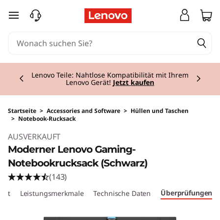
zum Hauptinhalt springen
Currently displaying item 2 of 3
Lenovo Teile: Nahtlose Kompatibilität mit Ihrem
Lenovo Gerät!
Jetzt kaufen
Startseite
>
Accessories and Software
>
Hüllen und Taschen
>
Notebook-Rucksack
Original Price 39.00 AT_EUR Discounted Price
AUSVERKAUFT
Moderner Lenovo Gaming-
Notebookrucksack (Schwarz)
(143)
Überprüfungen
cht
Leistungsmerkmale
Technische Daten