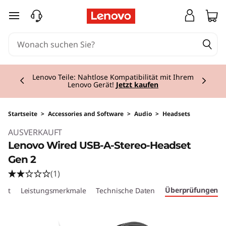
zum Hauptinhalt springen
Currently displaying item 2 of 3
Lenovo Teile: Nahtlose Kompatibilität mit Ihrem
Lenovo Gerät!
Jetzt kaufen
Startseite
>
Accessories and Software
>
Audio
>
Headsets
Original Price 49.01 AT_EUR Discounted Price
AUSVERKAUFT
Lenovo Wired USB-A-Stereo-Headset
Gen 2
(1)
Überprüfungen
cht
Leistungsmerkmale
Technische Daten