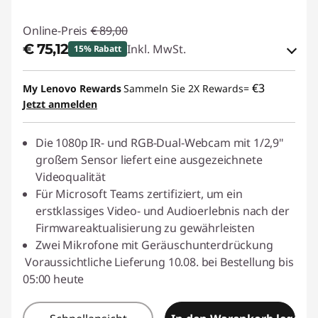
Online-Preis
€ 89,00
€ 75,12
Inkl. MwSt.
15% Rabatt
eCoupon-Rabatt :
-€ 13,88
€3
My Lenovo Rewards
Sammeln Sie 2X Rewards=
Jetzt anmelden
eCoupon :
THINKDEAL
Die 1080p IR- und RGB-Dual-Webcam mit 1/2,9"
großem Sensor liefert eine ausgezeichnete
Videoqualität
Für Microsoft Teams zertifiziert, um ein
erstklassiges Video- und Audioerlebnis nach der
Firmwareaktualisierung zu gewährleisten
Zwei Mikrofone mit Geräuschunterdrückung
Voraussichtliche Lieferung 10.08. bei Bestellung bis
05:00 heute