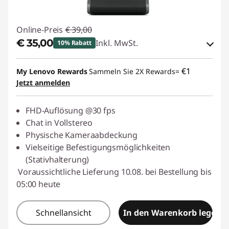
Online-Preis
€ 39,00
€ 35,00
Inkl. MwSt.
10% Rabatt
eCoupon-Rabatt :
-€ 4,00
€1
My Lenovo Rewards
Sammeln Sie 2X Rewards=
Jetzt anmelden
eCoupon :
BACKTOSCHOOL
FHD-Auflösung @30 fps
Chat in Vollstereo
Physische Kameraabdeckung
Vielseitige Befestigungsmöglichkeiten
(Stativhalterung)
Voraussichtliche Lieferung 10.08. bei Bestellung bis
05:00 heute
Schnellansicht
In den Warenkorb legen