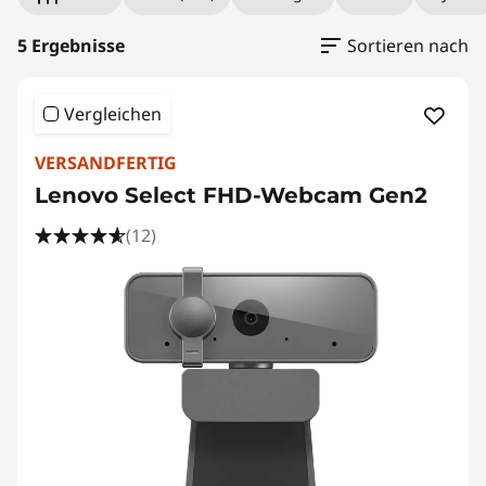
C
a
5 Ergebnisse
Sortieren nach
m
Vergleichen
e
VERSANDFERTIG
r
Lenovo Select FHD-Webcam Gen2
a
(12)
s