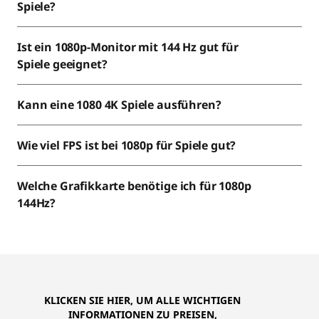
-
Spiele?
M
Ist ein 1080p-Monitor mit 144 Hz gut für
o
Spiele geeignet?
n
Kann eine 1080 4K Spiele ausführen?
i
Wie viel FPS ist bei 1080p für Spiele gut?
t
o
Welche Grafikkarte benötige ich für 1080p
144Hz?
r
e
|
1
KLICKEN SIE HIER, UM ALLE WICHTIGEN
INFORMATIONEN ZU PREISEN,