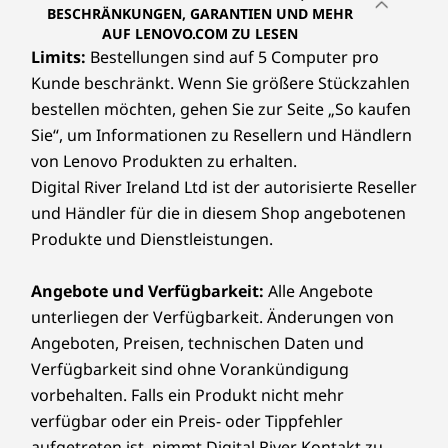
BESCHRÄNKUNGEN, GARANTIEN UND MEHR
0
AUF LENOVO.COM ZU LESEN
Limits:
Bestellungen sind auf 5 Computer pro
8
Kunde beschränkt. Wenn Sie größere Stückzahlen
0
bestellen möchten, gehen Sie zur Seite „So kaufen
Sie“, um Informationen zu Resellern und Händlern
p
von Lenovo Produkten zu erhalten.
Digital River Ireland Ltd ist der autorisierte Reseller
-
und Händler für die in diesem Shop angebotenen
M
Produkte und Dienstleistungen.
o
Angebote und Verfügbarkeit:
Alle Angebote
unterliegen der Verfügbarkeit. Änderungen von
n
Angeboten, Preisen, technischen Daten und
i
Verfügbarkeit sind ohne Vorankündigung
vorbehalten. Falls ein Produkt nicht mehr
t
verfügbar oder ein Preis- oder Tippfehler
aufgetreten ist, nimmt Digital River Kontakt zu