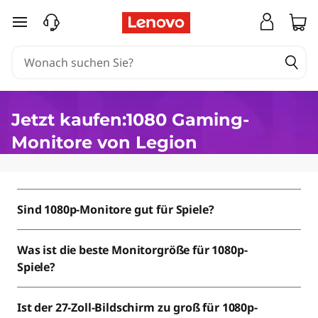
1
zum Hauptinhalt springen
0
8
0
Jetzt kaufen:1080 Gaming-
G
Monitore von Legion
a
m
Sind 1080p-Monitore gut für Spiele?
i
Was ist die beste Monitorgröße für 1080p-
n
Spiele?
g
Ist der 27-Zoll-Bildschirm zu groß für 1080p-