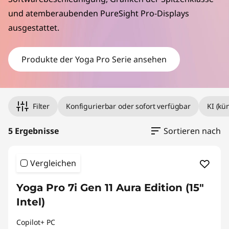
i
und atemberaubenden PureSight Pro-Displays
ausgestattet.
e
f
Produkte der Yoga Pro Serie ansehen
ü
Original Price 2839.01 undefined Discounted Price 2839.01
Original Price 2179.01 undefined Discounted Price 2179.01
Original Price 2969.00 undefined Discounted Price 2969.00
Original Price 3499.01 undefined Discounted Price 3499.01
Original Price 1999.01 undefined Discounted Price 1999.01
r
Filter
Konfigurierbar oder sofort verfügbar
KI (kü
K
5 Ergebnisse
Sortieren nach
r
e
Vergleichen
a
Yoga Pro 7i Gen 11 Aura Edition (15"
Intel)
t
Copilot+ PC