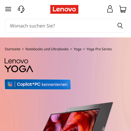
L
zum Hauptinhalt springen
a
p
t
Startseite
>
Notebooks und Ultrabooks
>
Yoga
>
Yoga Pro Series
o
p
s
d
e
r