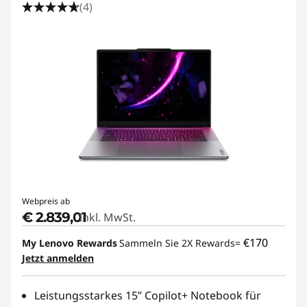
i
(4)
v
e
u
n
d
P
Webpreis ab
r
€ 2.839,01
Inkl. MwSt.
o
€170
My Lenovo Rewards
Sammeln Sie 2X Rewards=
Jetzt anmelden
f
i
Leistungsstarkes 15” Copilot+ Notebook für