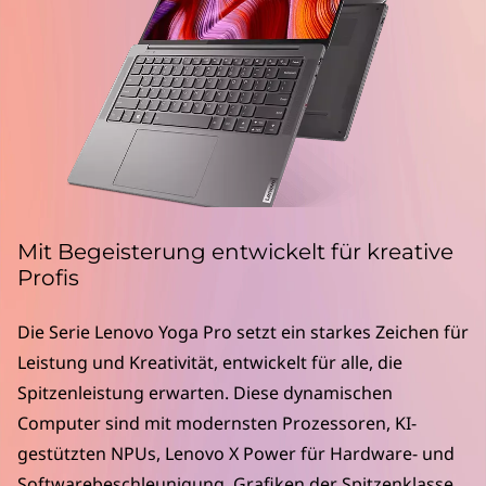
Y
o
g
a
P
r
Mit Begeisterung entwickelt für kreative
o
Profis
-
Die Serie Lenovo Yoga Pro setzt ein starkes Zeichen für
Leistung und Kreativität, entwickelt für alle, die
S
Spitzenleistung erwarten. Diese dynamischen
e
Computer sind mit modernsten Prozessoren, KI-
gestützten NPUs, Lenovo X Power für Hardware- und
r
Softwarebeschleunigung, Grafiken der Spitzenklasse