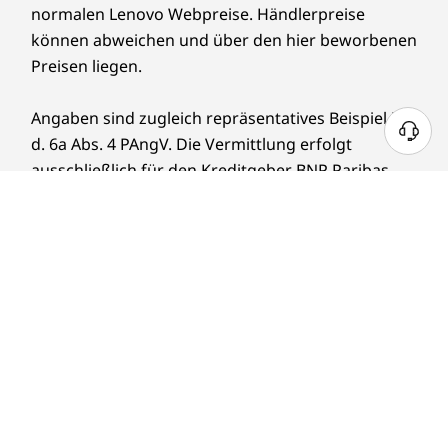
normalen Lenovo Webpreise. Händlerpreise
können abweichen und über den hier beworbenen
Preisen liegen.
Angaben sind zugleich repräsentatives Beispiel i. S.
d. 6a Abs. 4 PAngV. Die Vermittlung erfolgt
ausschließlich für den Kreditgeber BNP Paribas
S.A. Niederlassung Deutschland, Standort
München: Schwanthalerstr. 31, 80336 München.
Akku:
Akkus, die nicht von Lenovo hergestellt
oder autorisiert wurden, können in den Systemen
nicht verwendet werden. Systeme können
gestartet werden, die unautorisierten Akkus
werden jedoch nicht geladen. Lenovo übernimmt