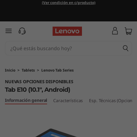
T
(Ver condición en c/producto)
a
b
Ir al contenido principal
E
1
0
Inicio
>
Tablets
>
Lenovo Tab Series
NUEVAS OPCIONES DISPONIBLES
Tab E10 (10.1", Android)
Información general
Características
Esp. Técnicas (Opcional