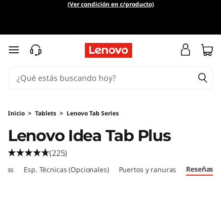
L
(Ver condición en c/producto)
e
n
Ir al contenido principal
o
v
o
Inicio
>
Tablets
>
Lenovo Tab Series
Lenovo Idea Tab Plus
I
(225)
d
Reseñas
ticas
Esp. Técnicas (Opcionales)
Puertos y ranuras
e
a