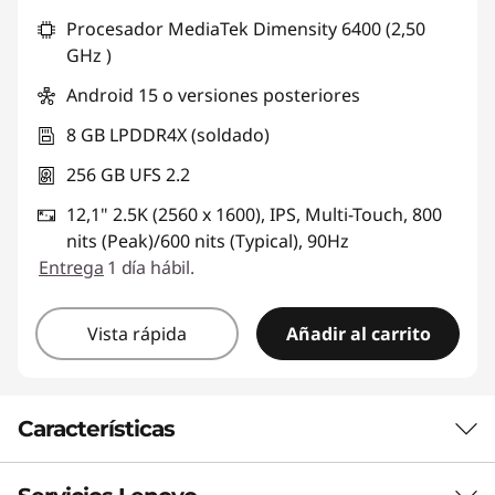
Descuento prod (inc IVA) :
-$415.770,45
Procesador MediaTek Dimensity 6400 (2,50
GHz )
Android 15 o versiones posteriores
8 GB LPDDR4X (soldado)
256 GB UFS 2.2
12,1" 2.5K (2560 x 1600), IPS, Multi-Touch, 800
nits (Peak)/600 nits (Typical), 90Hz
Entrega
1 día hábil.
Vista rápida
Añadir al carrito
Características