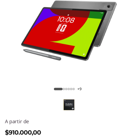
T
a
b
P
l
u
Lenovo Idea Tab Plus
s
+9
T
a
b
A partir de
l
$910.000,00