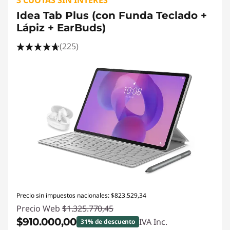
Idea Tab Plus (con Funda Teclado +
Lápiz + EarBuds)
(225)
Precio sin impuestos nacionales: $823.529,34
Precio Web
$1.325.770,45
$910.000,00
IVA Inc.
31% de descuento