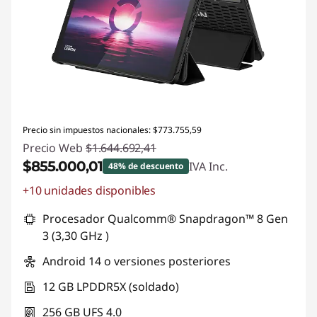
Precio sin impuestos nacionales: $773.755,59
Precio Web
$1.644.692,41
$855.000,01
IVA Inc.
48% de descuento
+10 unidades disponibles
Descuento prod (inc IVA) :
-$789.692,40
Procesador Qualcomm® Snapdragon™ 8 Gen
3 (3,30 GHz )
Android 14 o versiones posteriores
12 GB LPDDR5X (soldado)
256 GB UFS 4.0