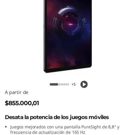
o
n
T
a
b
G
Lenovo Legion Tab Gen 3
e
+5
n
A partir de
3
$855.000,01
Desata la potencia de los juegos móviles
Juegos mejorados con una pantalla PureSight de 8,8″ y
frecuencia de actualización de 165 Hz