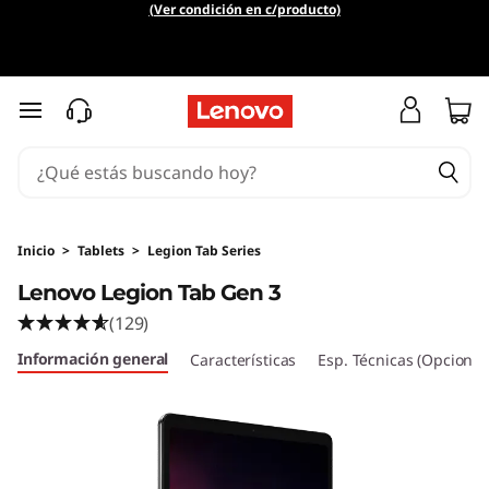
L
(Ver condición en c/producto)
e
n
Ir al contenido principal
o
v
o
Inicio
>
Tablets
>
Legion Tab Series
Lenovo Legion Tab Gen 3
L
(129)
e
Información general
Características
Esp. Técnicas (Opcional
g
i