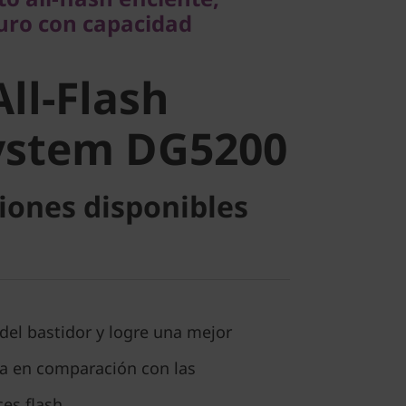
l-Flash
guro con capacidad
stem
All-Flash
ystem DG5200
iones disponibles
del bastidor y logre una mejor
ca en comparación con las
ces flash