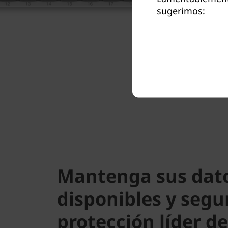
sugerimos:
Mantenga sus dat
disponibles y segu
protección líder d