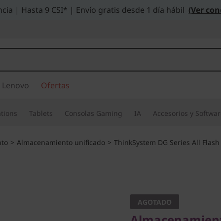
cia | Hasta 9 CSI* | Envío gratis desde 1 día hábil
(Ver con
 Lenovo
Ofertas
tions
Tablets
Consolas Gaming
IA
Accesorios y Softwa
to
>
Almacenamiento unificado
>
ThinkSystem DG Series All Flash
Almacenamiento al
escalable y segur
optimizada
AGOTADO
Almacenamiento 