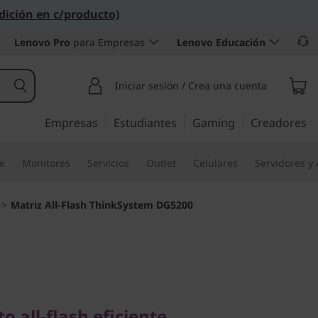
dición en c/producto)
Lenovo Pro
para Empresas
Lenovo Educación
Iniciar sesión / Crea una cuenta
Empresas
Estudiantes
Gaming
Creadores
re
Monitores
Servicios
Outlet
Celulares
Servidores y
>
Matriz All-Flash ThinkSystem DG5200
l-flash eficiente,
o con capacidad
all-flash eficiente,