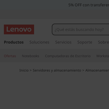
M
5% OFF con transferen
a
t
r
I
r
Productos
Soluciones
Servicios
Soporte
Sobre
i
a
l
z
Ofertas
Notebooks
Computadoras de Escritorio
Worksta
c
o
A
n
Inicio
>
Servidores y almacenamiento
>
Almacenamien
t
l
e
n
l
i
d
-
o
p