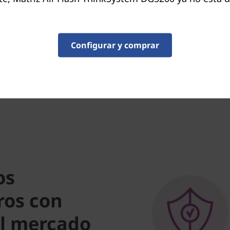
Benefíciese de una flexibil
despliega y reubica cargas 
Configurar y comprar
unificada para cargas de tra
proporciona un escalado sin
os
ros con
el mercado