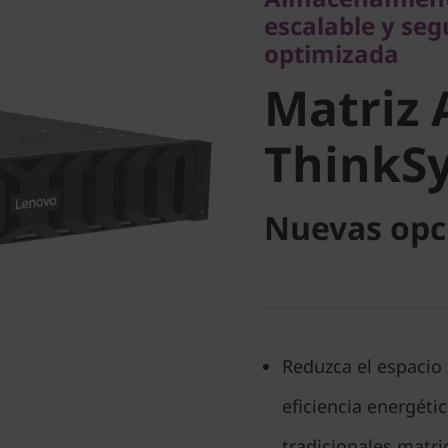
Matriz Al
escalable y se
optimizada
ThinkSy
Matriz 
DG5200
ThinkS
Nuevas opc
Reduzca el espacio 
eficiencia energéti
tradicionales matri