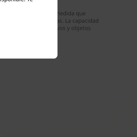
idad sin precedentes a medida que
de trabajo sin problemas. La capacidad
bajo de bloques, archivos y objetos
 interrupciones.