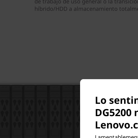
de trabajo de uso general o la transic
híbrido/HDD a almacenamiento totalme
Lo senti
DG5200 n
Lenovo.
Lamentablemente