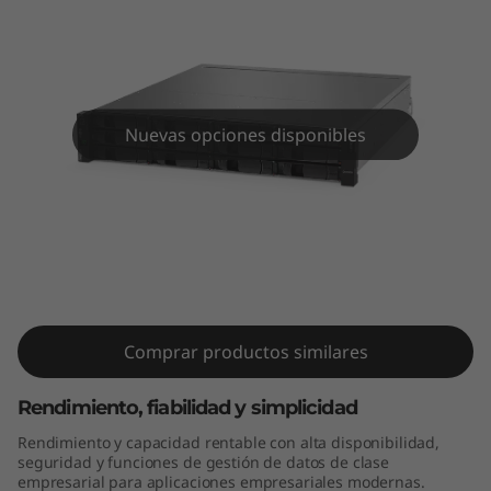
a
s
h
h
Nuevas opciones disponibles
í
b
ThinkSystem DE2000H 2U12 LFF
r
Hybrid Flash Array
i
Comprar productos similares
d
Rendimiento, fiabilidad y simplicidad
o
Rendimiento y capacidad rentable con alta disponibilidad,
d
seguridad y funciones de gestión de datos de clase
empresarial para aplicaciones empresariales modernas.