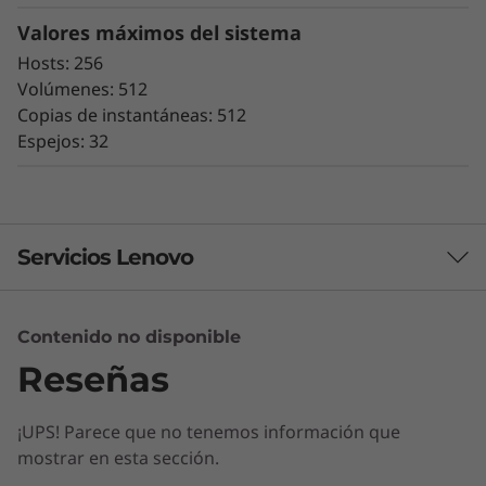
1
Valores máximos del sistema
Hosts: 256
2
Volúmenes: 512
Copias de instantáneas: 512
L
Espejos: 32
F
F
Servicios Lenovo
Sencillez probada
Contenido no disponible
Servicios de Soluciones
La ampliación es fácil gracias al diseño
Reseñas
Diseñe la mejor estrategia para su empresa.
modular de la ThinkSystem Serie DE y las
Trabajaremos con usted para hallar la solución
sencillas herramientas de gestión
¡UPS! Parece que no tenemos información que
correcta para sus exclusivas necesidades
proporcionadas. Puedes comenzar a trabajar
mostrar en esta sección.
empresariales.
con tus datos en menos de 10 minutos.