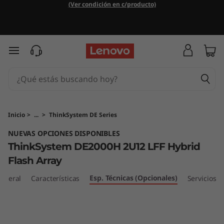
M
(Ver condición en c/producto)
a
t
Ir al contenido principal
r
i
z
Inicio
>
...
>
ThinkSystem DE Series
NUEVAS OPCIONES DISPONIBLES
d
ThinkSystem DE2000H 2U12 LFF Hybrid
e
Flash Array
f
Esp. Técnicas (Opcionales)
eneral
Características
Servicios
l