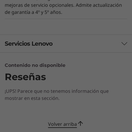
mejoras de servicio opcionales. Admite actualización
Con una opción para fuente de alimentación
de garantía a 4º y 5º años.
Platinum, el ThinkSystem ST50 V3 cumple con
Energy Star 4.0.
Servicios Lenovo
Contenido no disponible
Servicios de Soluciones
Reseñas
Diseñe la mejor estrategia para su empresa.
Trabajaremos con usted para hallar la solución
¡UPS! Parece que no tenemos información que
correcta para sus exclusivas necesidades
mostrar en esta sección.
empresariales.
Más información
Volver arriba
Servicios de Implementación