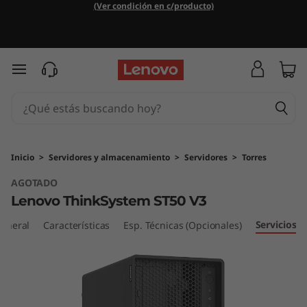
D
(Ver condición en c/producto)
i
s
Ir al contenido principal
e
ñ
a
Inicio
>
Servidores y almacenamiento
>
Servidores
>
Torres
AGOTADO
d
Lenovo ThinkSystem ST50 V3
o
Servicios
general
Características
Esp. Técnicas (Opcionales)
y
o