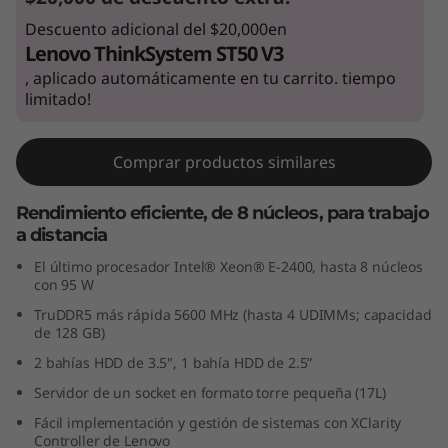
r
Descuento adicional del $20,000en
Lenovo ThinkSystem ST50 V3
a
, aplicado automáticamente en tu carrito. tiempo
limitado!
p
e
Comprar productos similares
q
Rendimiento eficiente, de 8 núcleos, para trabajo
u
a distancia
El último procesador Intel® Xeon® E-2400, hasta 8 núcleos
e
con 95 W
TruDDR5 más rápida 5600 MHz (hasta 4 UDIMMs; capacidad
ñ
de 128 GB)
a
2 bahías HDD de 3.5", 1 bahía HDD de 2.5”
Servidor de un socket en formato torre pequeña (17L)
s
Fácil implementación y gestión de sistemas con XClarity
Controller de Lenovo