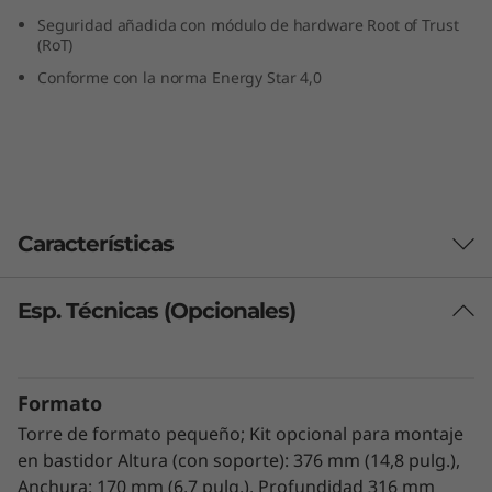
o
Seguridad añadida con módulo de hardware Root of Trust
(RoT)
f
Conforme con la norma Energy Star 4,0
i
c
i
n
Características
a
Esp. Técnicas (Opcionales)
Diseñado para trabajo a distancia
s
El ThinkSystem ST50 V3 es un potente servidor
e
de nivel inicial, ideal para la ejecución de
Formato
aplicaciones de infraestructura de TI y
i
empresariales en empresas en crecimiento.
Torre de formato pequeño; Kit opcional para montaje
Potenciado por el último procesador Intel®
en bastidor Altura (con soporte): 376 mm (14,8 pulg.),
n
Xeon® E-2400, memoria DDR5, y PCIe Gen5,
Anchura: 170 mm (6,7 pulg.), Profundidad 316 mm