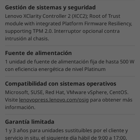
Gestión de sistemas y seguridad
Lenovo XClarity Controller 2 (XCC2); Root of Trust
module with integrated Platform Firmware Resiliency,
supporting TPM 2.0. Interruptor opcional contra
intrusión al chasis.
Fuente de alimentación
1 unidad de fuente de alimentación fija de hasta 500 W
con eficiencia energética de nivel Platinum
Compatibilidad con sistemas operativos
Microsoft, SUSE, Red Hat, VMware vSphere, CentOS.
Energéticamente eficiente y poderoso
Visite
lenovopress.lenovo.com/osig
para obtener más
El ThinkSystem ST50 V3 combina el
información.
rendimiento de la última tecnología con la
eficiencia energética. Admite la última
Garantía limitada
memoria DDR5, PCIe Gen5, y hasta un
1 y 3 años para unidades sustituibles por el cliente y
rendimiento 8C con un TDP de no más de 95 W.
servicio in situ, el siguiente día hábil de 9:00 a 17:00,