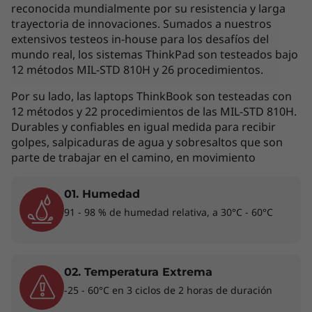
interpretada como un compromiso
reconocida mundialmente por su resistencia y larga
contractual. Te invitamos a revisar las
trayectoria de innovaciones. Sumados a nuestros
extensivos testeos in-house para los desafíos del
características específicas para cada producto
mundo real, los sistemas ThinkPad son testeados bajo
antes de realizar la compra online en la sección
12 métodos MIL-STD 810H y 26 procedimientos.
'Ver Modelos' de esta misma página, o con un
asesor de ventas si es en una tienda física.
Por su lado, las laptops ThinkBook son testeadas con
12 métodos y 22 procedimientos de las MIL-STD 810H.
Durables y confiables en igual medida para recibir
golpes, salpicaduras de agua y sobresaltos que son
Los accesorios exhibidos no están incluidos
parte de trabajar en el camino, en movimiento
01. Humedad
Rendimiento de ensueño en todas partes
91 - 98 % de humedad relativa, a 30°C - 60°C
®
®
Con procesadores Intel
Core™ 7i vPro
de
hasta 12va generación y memoria de hasta 32
GB, el ThinkPad X1 Nano puede con todo sin
02. Temperatura Extrema
esfuerzo. Diseñada teniendo en cuenta el
-25 - 60°C en 3 ciclos de 2 horas de duración
rendimiento y la capacidad de respuesta en