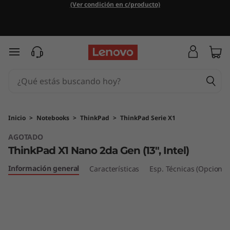
T
(Ver condición en c/producto)
h
i
Ir al contenido principal
n
k
P
Inicio
>
Notebooks
>
ThinkPad
>
ThinkPad Serie X1
AGOTADO
a
ThinkPad X1 Nano 2da Gen (13", Intel)
d
Información general
Características
Esp. Técnicas (Opcional
X
1