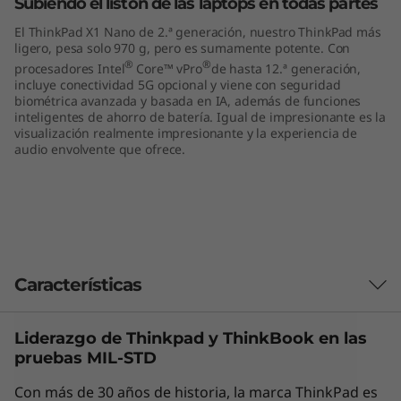
Subiendo el listón de las laptops en todas partes
1
El ThinkPad X1 Nano de 2.ª generación, nuestro ThinkPad más
ligero, pesa solo 970 g, pero es sumamente potente. Con
3
®
®
procesadores Intel
Core™ vPro
de hasta 12.ª generación,
incluye conectividad 5G opcional y viene con seguridad
"
biométrica avanzada y basada en IA, además de funciones
inteligentes de ahorro de batería. Igual de impresionante es la
,
visualización realmente impresionante y la experiencia de
audio envolvente que ofrece.
I
n
t
Características
e
l
Liderazgo de Thinkpad y
ThinkBook
en las
Las características de cada producto pueden
pruebas MIL-STD
)
variar según el país de adquisición del mismo,
por lo que la siguiente descripción no debe ser
Con más de 30 años de historia, la marca ThinkPad es