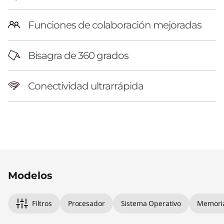
Funciones de colaboración mejoradas
Bisagra de 360 grados
Conectividad ultrarrápida
Original Price 4504290.55 ARS Discounted Pr
Original Price 5427230.76 ARS Discounted Pri
Original Price 6360089.25 ARS Discounted Pri
Modelos
Filtros
Procesador
Sistema Operativo
Memori