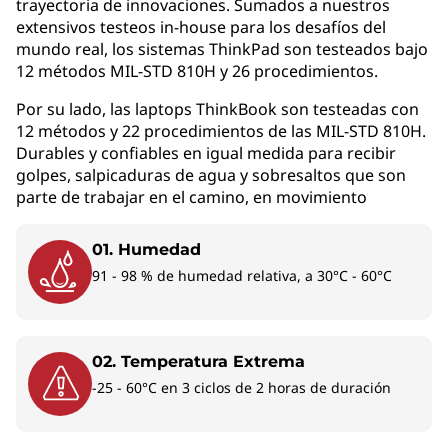
trayectoria de innovaciones. Sumados a nuestros
de colaboración.
extensivos testeos in-house para los desafíos del
mundo real, los sistemas ThinkPad son testeados bajo
La laptop ThinkPad T14s 2 en 1 marca un hito
12 métodos MIL-STD 810H y 26 procedimientos.
en nuestra Serie T: este dispositivo multimodo
Por su lado, las laptops ThinkBook son testeadas con
potente ofrece un rendimiento que se adapta
12 métodos y 22 procedimientos de las MIL-STD 810H.
a tus flujos de trabajo. Su batería de larga
Durables y confiables en igual medida para recibir
duración, eficiencia energética y peso ligero la
golpes, salpicaduras de agua y sobresaltos que son
hacen ideal para trabajar en cualquier lugar.
parte de trabajar en el camino, en movimiento
Mejora la experiencia con la pantalla táctil con
el Lápiz Lenovo Yoga opcional, que se conecta
01. Humedad
magnéticamente para mayor comodidad.
91 - 98 % de humedad relativa, a 30°C - 60°C
02. Temperatura Extrema
-25 - 60°C en 3 ciclos de 2 horas de duración