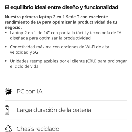
"
El equilibrio ideal entre diseño y funcionalidad
Nuestra primera laptop 2 en 1 Serie T con excelente
I
rendimiento de IA para optimizar la productividad de tu
negocio.
n
Laptop 2 en 1 de 14" con pantalla táctil y tecnología de IA
diseñada para optimizar la productividad
t
Conectividad máxima con opciones de Wi-Fi de alta
velocidad y 5G
e
Unidades reemplazables por el cliente (CRU) para prolongar
el ciclo de vida
l
)
PC con IA
Larga duración de la batería
Chasis reciclado