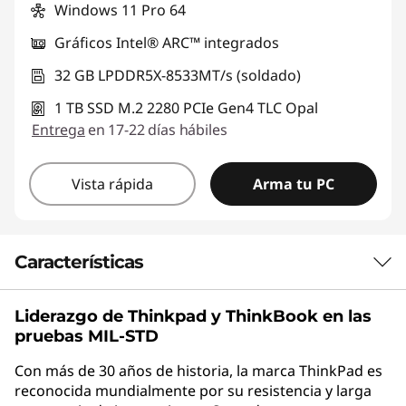
Windows 11 Pro 64
Gráficos Intel® ARC™ integrados
32 GB LPDDR5X-8533MT/s (soldado)
1 TB SSD M.2 2280 PCIe Gen4 TLC Opal
Entrega
en 17-22 días hábiles
Vista rápida
Arma tu PC
Características
Liderazgo de Thinkpad y
ThinkBook
en las
SE PLIEGA HACIA ATRÁS
pruebas MIL-STD
Laptop. Tablet. Bloc
Con más de 30 años de historia, la marca ThinkPad es
de dibujo. Dispositivo
reconocida mundialmente por su resistencia y larga