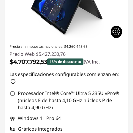
Precio sin impuestos nacionales: $4.260.445,65
Precio Web
$5.427.230,76
$4.707.792,53
IVA Inc.
13% de descuento
Descuento prod (inc IVA) :
-$719.438,23
Las especificaciones configurables comienzan en:
Procesador Intel® Core™ Ultra 5 235U vPro®
(núcleos E de hasta 4,10 GHz núcleos P de
hasta 4,90 GHz)
Windows 11 Pro 64
Gráficos integrados