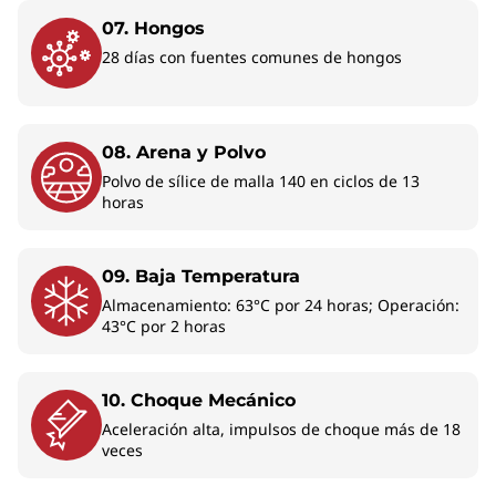
Disfruta de las herramientas mejoradas para
07. Hongos
videoconferencias y colaboración, una
28 días con fuentes comunes de hongos
seguridad sólida y automatización de
documentos, con funciones de digitalización,
creación de resúmenes, gestión del correo
08. Arena y Polvo
electrónico y programación. Además, los
Polvo de sílice de malla 140 en ciclos de 13
tiempos de respuesta rápidos la hacen ideal al
horas
ejecutar varias tareas.
09. Baja Temperatura
Almacenamiento: 63°C por 24 horas; Operación:
43°C por 2 horas
10. Choque Mecánico
Aceleración alta, impulsos de choque más de 18
veces