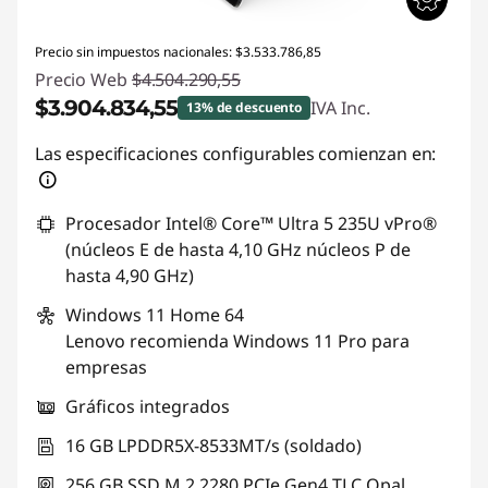
Precio sin impuestos nacionales: $3.533.786,85
Precio Web
$4.504.290,55
$3.904.834,55
IVA Inc.
13% de descuento
Descuento prod (inc IVA) :
-$599.456,00
Las especificaciones configurables comienzan en:
Procesador Intel® Core™ Ultra 5 235U vPro®
(núcleos E de hasta 4,10 GHz núcleos P de
hasta 4,90 GHz)
Windows 11
Home 64
Lenovo recomienda Windows 11 Pro para
empresas
Gráficos integrados
16 GB LPDDR5X-8533MT/s (soldado)
256 GB SSD M.2 2280 PCIe Gen4 TLC Opal