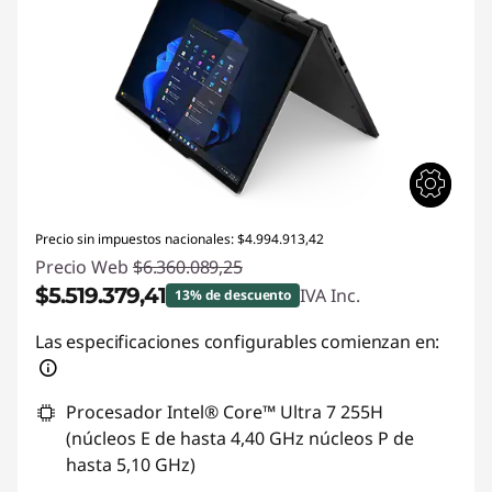
Precio sin impuestos nacionales: $4.994.913,42
Precio Web
$6.360.089,25
$5.519.379,41
IVA Inc.
13% de descuento
Descuento prod (inc IVA) :
-$840.709,84
Las especificaciones configurables comienzan en:
Procesador Intel® Core™ Ultra 7 255H
(núcleos E de hasta 4,40 GHz núcleos P de
hasta 5,10 GHz)