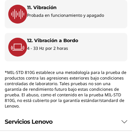
11. Vibración
Probada en funcionamiento y apagado
12. Vibración a Bordo
4 - 33 Hz por 2 horas
*MIL-STD 810G establece una metodología para la prueba de
UN CABALLO DE BATALLA
ADM
productos contra las agresiones exteriores bajo condiciones
controladas de laboratorio. Tales pruebas no son una
FLEXIBLE PARA TU
garantía de rendimiento futuro bajo estas condiciones de
EMPRESA
prueba. El abuso, como el contenido en la prueba MIL-STD
Impulsa la
810G, no está cubierto por la garantía estándar/standard de
t
Lenovo.
productividad
Servicios Lenovo
de tu empresa