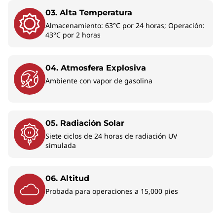
03. Alta Temperatura
Almacenamiento: 63°C por 24 horas; Operación:
43°C por 2 horas
El Lápiz Lenovo Yoga se vende por separado.
04. Atmosfera Explosiva
Ambiente con vapor de gasolina
AUTOMATIZA TAREAS SIMPLES
Mejora tu día de
05. Radiación Solar
Siete ciclos de 24 horas de radiación UV
trabajo con una PC
simulada
con IA
06. Altitud
La laptop ThinkPad T14s 2 en 1 es una PC con
Probada para operaciones a 15,000 pies
IA que permite realizar una gran variedad de
tareas altamente productivas para que
mantengas el ritmo durante tu jornada laboral.