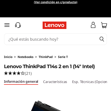
T
(Ver condición en c/producto)
h
i
Ir al contenido principal
n
k
P
Inicio
>
Notebooks
>
ThinkPad
>
Serie T
Lenovo ThinkPad T14s 2 en 1 (14" Intel)
a
(21)
d
Información general
Características
Esp. Técnicas (Opcional
T
1