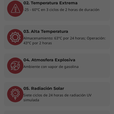
02. Temperatura Extrema
-25 - 60°C en 3 ciclos de 2 horas de duración
03. Alta Temperatura
Almacenamiento: 63°C por 24 horas; Operación:
43°C por 2 horas
Diseñado para tu bienestar
Con el portátil ThinkPad L15 Gen 4, trabajar y
04. Atmosfera Explosiva
hacer videoconferencias desde cualquier lugar
Ambiente con vapor de gasolina
es muy sencillo. Además de un TrackPad de
gran tamaño, cuenta con una cámara web FHD
RGB, un sistema de altavoces Dolby Audio™
05. Radiación Solar
orientado al usuario y la tecnología de
supresión de ruido por inteligencia artificial
Siete ciclos de 24 horas de radiación UV
simulada
®
Dolby Voice
. También ofrece, a través de
Lenovo View 3.0, procesamiento de imágenes y