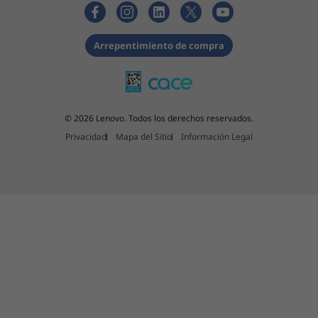
45% NTSC
Arrepentimiento de compra
For all display options, aspect ratio = 16:9
Dimensions (H x W x D)
Starting at 19.93mm x 360.2mm x 237mm / 0.78″ x 14.18″ x
© 2026 Lenovo. Todos los derechos reservados.
9.33″
Privacidad
Mapa del Sitio
Información Legal
Weight
Starting at 1.77kg / 3.91lbs
Keyboard
Standard, backlit keyboard with TrackPoint
115mm / 4.53″ wide TrackPad
Color
Thunder Black