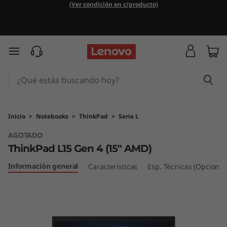
T
(Ver condición en c/producto)
h
i
Ir al contenido principal
n
k
P
Inicio
>
Notebooks
>
ThinkPad
>
Serie L
AGOTADO
a
ThinkPad L15 Gen 4 (15" AMD)
d
Información general
Características
Esp. Técnicas (Opcional
L
1