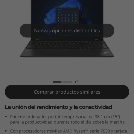
5
G
e
Nuevas opciones disponibles
n
4
(
ThinkPad L15 Gen 4 (15" AMD)
1
+5
5
Comprar productos similares
"
La unión del rendimiento y la conectividad
A
Potente ordenador portátil empresarial de 38,1 cm (15″)
para la productividad durante todo el día sobre la marcha
M
Con procesadores móviles AMD Ryzen™ serie 7030 y tarjeta