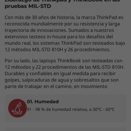
Todo lo que necesitas para hacer más,
pruebas MIL-STD
desde cualquier lugar
Con más de 30 años de historia, la marca ThinkPad es
El portátil de uso empresarial Lenovo ThinkPad
reconocida mundialmente por su resistencia y larga
L15 Gen 4, diseñado para una computación de
trayectoria de innovaciones. Sumados a nuestros
alto rendimiento, te ofrece potencia real en
extensivos testeos in-house para los desafíos del
cualquier lugar. Con procesadores móviles
mundo real, los sistemas ThinkPad son testeados bajo
AMD Ryzen™ serie 7030 PRO y tarjetas gráficas
12 métodos MIL-STD 810H y 26 procedimientos.
AMD Radeon™ integradas, además de
montones de memoria y almacenamiento,
Por su lado, las laptops ThinkBook son testeadas con
podrás encargarte de cualquier tarea. Batería
12 métodos y 22 procedimientos de las MIL-STD 810H.
Durables y confiables en igual medida para recibir
de larga duración para trabajar todo el día.
golpes, salpicaduras de agua y sobresaltos que son
parte de trabajar en el camino, en movimiento
01. Humedad
91 - 98 % de humedad relativa, a 30°C - 60°C