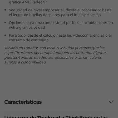
gráfica AMD Radeon™
D
Seguridad de nivel empresarial, desde el procesador hasta
el lector de huellas dactilares para el inicio de sesión
)
Opciones para una conectividad perfecta, incluida conexión
wifi a gran velocidad
Para todo, desde el cálculo hasta las videoconferencias o el
consumo de contenido
Teclado en Español, con tecla Ñ incluida (a menos que las
especificaciones del equipo indiquen lo contrario). Algunos
puertos/ranuras pueden ser opcionales o variar; colores
sujetos a disponibilidad
Características
Liderazgo de Thinkpad y
ThinkBook
en las