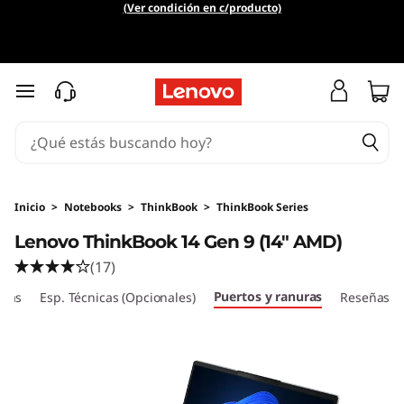
(Ver condición en c/producto)
Ir al contenido principal
Inicio
>
Notebooks
>
ThinkBook
>
ThinkBook Series
Lenovo ThinkBook 14 Gen 9 (14" AMD)
(17)
Puertos y ranuras
icas
Esp. Técnicas (Opcionales)
Reseñas