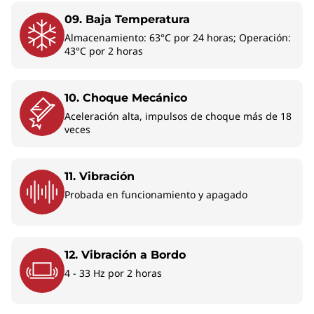
Tra
garantiza claridad en cualquier entorno,
09. Baja Temperatura
dondeq
y la batería de larga duración te
Almacenamiento: 63°C por 24 horas; Operación:
la pot
mantiene activo todo el día y ofrece un
43°C por 2 horas
la un
rendimiento confiable.
(NPU).
IA, o
10. Choque Mecánico
efici
Aceleración alta, impulsos de choque más de 18
máxim
veces
para q
11. Vibración
Probada en funcionamiento y apagado
Diseñado para
lugares de trabajo
12. Vibración a Bordo
modernos
4 - 33 Hz por 2 horas
Equipada con un procesador y una NPU