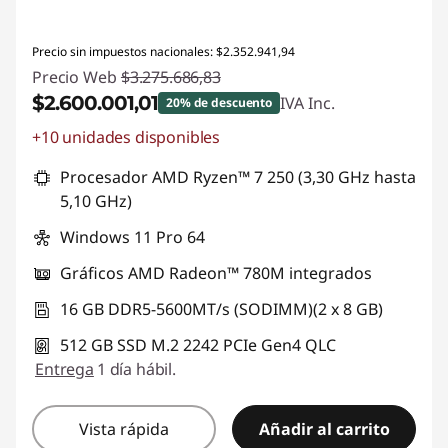
Precio sin impuestos nacionales: $2.352.941,94
Precio Web
$3.275.686,83
$2.600.001,01
IVA Inc.
20% de descuento
+10 unidades disponibles
Descuento prod (inc IVA) :
-$675.685,82
Procesador AMD Ryzen™ 7 250 (3,30 GHz hasta
5,10 GHz)
Windows 11 Pro 64
Gráficos AMD Radeon™ 780M integrados
16 GB DDR5-5600MT/s (SODIMM)(2 x 8 GB)
512 GB SSD M.2 2242 PCIe Gen4 QLC
Entrega
1 día hábil.
Vista rápida
Añadir al carrito