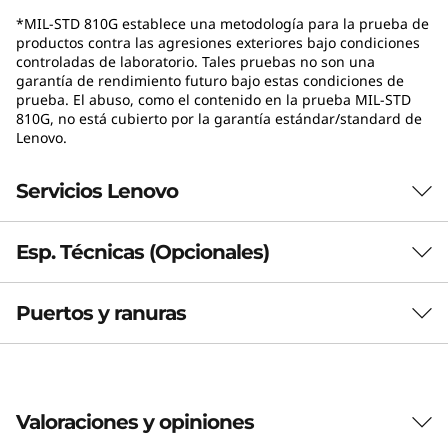
impulsados por IA, la laptop ThinkBook 14 Gen
*MIL-STD 810G establece una metodología para la prueba de
9 simplifica las tareas de rutina con un diseño
productos contra las agresiones exteriores bajo condiciones
de bajo consumo. Las capacidades de IA
controladas de laboratorio. Tales pruebas no son una
avanzadas ofrecen videoconferencias
garantía de rendimiento futuro bajo estas condiciones de
prueba. El abuso, como el contenido en la prueba MIL-STD
mejoradas, automatización de documentos
810G, no está cubierto por la garantía estándar/standard de
con resumen y un análisis de datos más rápido
Lenovo.
para una mayor productividad. Ideal los
profesionales modernos que se desplazan
Servicios Lenovo
constantemente; satisface las demandas
diarias sin concesiones.
Esp. Técnicas (Opcionales)
¿Qué incluye Lenovo Premier Support
Plus?
Puertos y ranuras
Rendimiento
Premier Support Plus incluye Protección contra Daños
Accidentales (ADP), Mantenga Su Unidad (KYD) y
Procesador
Sustitución de la Batería Sellada (SB), con cobertura
Hasta AMD Ryzen™ 7 250
internacional (ISE). Incluye soporte técnico 24/7 para
Valoraciones y opiniones
configuración y resolución de problemas de software y
Sistema operativo