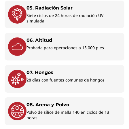
05. Radiación Solar
Siete ciclos de 24 horas de radiación UV
simulada
06. Altitud
Probada para operaciones a 15,000 pies
Potencia
portátil para
re
07. Hongos
profesionales
28 días con fuentes comunes de hongos
modernos
cu
08. Arena y Polvo
Ideal para negocios en cualquier lugar,
Polvo de sílice de malla 140 en ciclos de 13
esta laptop elegante y ligera combina
horas
estilo y potencia para impresionar y
cumplir. Su pantalla más brillante