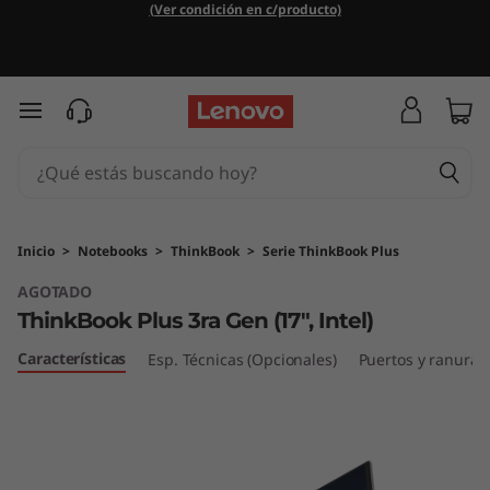
T
(Ver condición en c/producto)
h
i
Ir al contenido principal
n
k
B
Inicio
>
Notebooks
>
ThinkBook
>
Serie ThinkBook Plus
AGOTADO
o
ThinkBook Plus 3ra Gen (17", Intel)
o
Características
Esp. Técnicas (Opcionales)
Puertos y ranuras
k
P