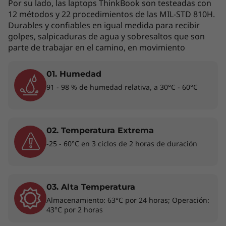
Por su lado, las laptops ThinkBook son testeadas con
12 métodos y 22 procedimientos de las MIL-STD 810H.
Durables y confiables en igual medida para recibir
golpes, salpicaduras de agua y sobresaltos que son
Los accesorios exhibidos no están incluidos
parte de trabajar en el camino, en movimiento
01. Humedad
Dos pantallas son mejor que una
91 - 98 % de humedad relativa, a 30°C - 60°C
La ThinkBook Plus 3ra Gen (17", Intel) cuenta
con una llamativa pantalla principal ultraancha
hasta 3 K de 17,3" con una relación de aspecto
02. Temperatura Extrema
de 21:10; una novedad en la industria. Combina
-25 - 60°C en 3 ciclos de 2 horas de duración
a la perfección con su pantalla de 8" de última
generación para lo último en productividad
multipantalla. La pantalla secundaria admite
una variedad de aplicaciones de productividad,
03. Alta Temperatura
así como sincronización con móviles y
Almacenamiento: 63°C por 24 horas; Operación:
clonación de contenido. También te permite
43°C por 2 horas
duplicar o extender la pantalla principal con