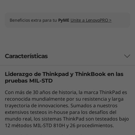
Beneficios extra para tu
PyME
Unite a LenovoPRO >
Características
Liderazgo de Thinkpad y
ThinkBook
en las
Las características de cada producto pueden
pruebas MIL-STD
variar según el país de adquisición del mismo,
por lo que la siguiente descripción no debe ser
Con más de 30 años de historia, la marca ThinkPad es
interpretada como un compromiso
reconocida mundialmente por su resistencia y larga
contractual. Te invitamos a revisar las
trayectoria de innovaciones. Sumados a nuestros
extensivos testeos in-house para los desafíos del
características específicas para cada producto
mundo real, los sistemas ThinkPad son testeados bajo
antes de realizar la compra online en la sección
12 métodos MIL-STD 810H y 26 procedimientos.
'Ver Modelos' de esta misma página, o con un
asesor de ventas si es en una tienda física.