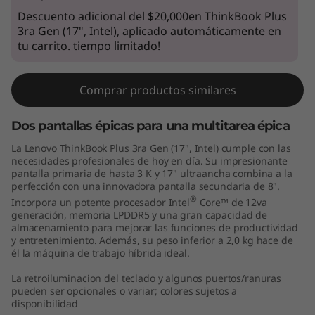
7
Descuento adicional del $20,000en ThinkBook Plus
3ra Gen (17", Intel), aplicado automáticamente en
"
tu carrito. tiempo limitado!
,
Comprar productos similares
I
Dos pantallas épicas para una multitarea épica
n
La Lenovo ThinkBook Plus 3ra Gen (17", Intel) cumple con las
necesidades profesionales de hoy en día. Su impresionante
t
pantalla primaria de hasta 3 K y 17" ultraancha combina a la
perfección con una innovadora pantalla secundaria de 8".
e
®
Incorpora un potente procesador Intel
Core™ de 12va
generación, memoria LPDDR5 y una gran capacidad de
l
almacenamiento para mejorar las funciones de productividad
y entretenimiento. Además, su peso inferior a 2,0 kg hace de
él la máquina de trabajo híbrida ideal.
)
La retroiluminacion del teclado y algunos puertos/ranuras
pueden ser opcionales o variar; colores sujetos a
disponibilidad