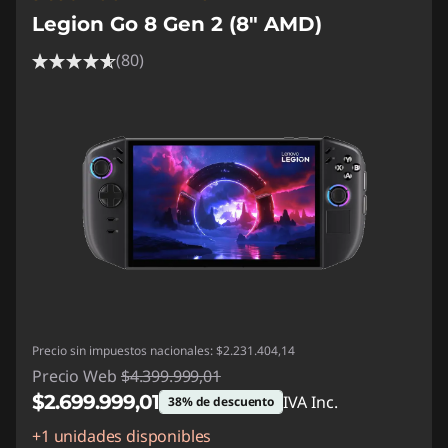
Legion Go 8 Gen 2 (8" AMD)
(80)
Precio sin impuestos nacionales: $2.231.404,14
Precio Web
$4.399.999,01
$2.699.999,01
IVA Inc.
38% de descuento
+1 unidades disponibles
Descuento prod (inc IVA) :
-$1.700.000,00