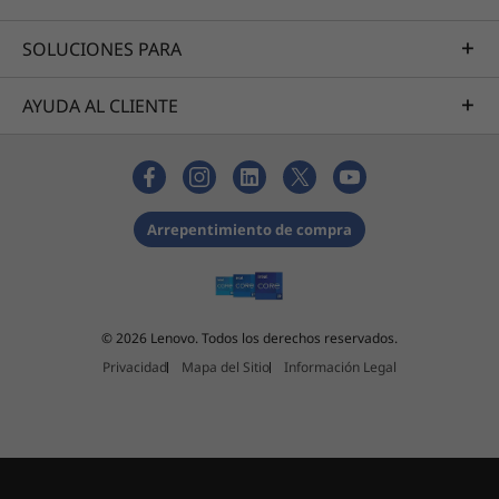
Diseñado específicamente para los jugadores,
SOLUCIONES PARA
ofrece sonido 3D envolvente para mejorar tu
juego. Comunícate con tus compañeros de
equipo con una calidad nítida o mezcla y
AYUDA AL CLIENTE
comparte pistas de audio como un
profesional. Nahimic® no solo te deja mejorar
el juego, te sumerge en él.
Arrepentimiento de compra
© 2026 Lenovo. Todos los derechos reservados.
Privacidad
Mapa del Sitio
Información Legal
Legion Arena, el centro de juegos
definitivo