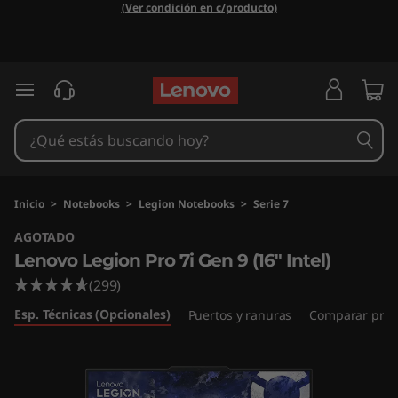
L
(Ver condición en c/producto)
e
n
Ir al contenido principal
o
v
o
Inicio
>
Notebooks
>
Legion Notebooks
>
Serie 7
AGOTADO
L
Lenovo Legion Pro 7i Gen 9 (16" Intel)
e
(299)
Esp. Técnicas (Opcionales)
g
Puertos y ranuras
Comparar prod
i