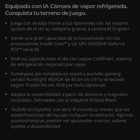
(
Equipado con IA Cámara de vapor refrigerada.
Conquista tu terreno de juego.
1
Juega con ventaja frente a tus oponentes con los mejores
ajustes de IA de su categoría gracias a Lenovo AI Engine+.
6
Siente una gran capacidad de procesamiento con los
procesadores Intel® Core™ y las GPU NVIDIA® GeForce
"
RTX™ serie 40.
Disfruta jugando todo el día con Legion ColdFront: sistema
I
de refrigeración mejorado por vapor
n
Sumérgete por completo en nuestra pantalla gaming
Lenovo PureSight WQXGA de 40,64 cm (16") y el teclado
Legion TrueStrike con RGB por tecla (opcional)
t
Adopta la sostenibilidad a partir de aluminio y magnesio
e
reciclados, fabricados con el elegante Eclipse Black.
Teclado en Español, con tecla Ñ incluida (a menos que las
l
especificaciones del equipo indiquen lo contrario). Algunos
puertos/ranuras pueden ser opcionales o variar; colores
sujetos a disponibilidad
)