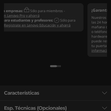
¡Garantía ampliada Legion Ultimate Support!
Nuestros técnicos expertos en Gaming están ahí para vos
las 24 horas de Lunes a Sábado y hasta las 6 de la
mañana del Domingo a través de chat, correo electrónico
o teléfono. Se especializan en reparaciones remotas de
hardware y software de Gaming. Si un problema no se
puede resolver de forma remota, vendrán directamente a
tu puerta para reparaciones y reemplazos rápidos.
Más
información
Características
Esp. Técnicas (Opcionales)
Juega sin renunciar a nada. Supera los