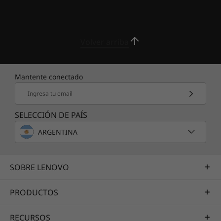
para disfrutar de mayor seguridad, privacidad
y productividad a través de funciones Smart
como atenuación automática, seguimiento del
Volver arriba
tiempo de pantalla, notificaciones de
privacidad y bloqueo automático.
Mantente conectado
Ingresa tu email
SELECCIÓN DE PAÍS
ARGENTINA
SOBRE LENOVO
Nahimic® Audio de SteelSeries para
jugadores con sonido 3D envolvente
PRODUCTOS
Alcanza nuevos niveles en tu juego con
RECURSOS
Nahimic® de SteelSeries en el Legion Pro 7i.