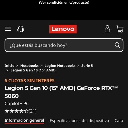
(Ver condición en c/producto)
Ir al contenido principal
Inicio
>
Notebooks
>
Legion Notebooks
>
Serie 5
>
Legion 5 Gen 10 (15" AMD)
Original Price 6736705.20 ARS Discounted Pri
6 CUOTAS SIN INTERÉS
Legion 5 Gen 10 (15" AMD) GeForce RTX™
5060
Copilot+ PC
(21)
Información general
Especificaciones del dispositivo
Caracte