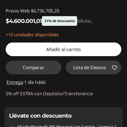
Precio Web
$6.736.705,20
$4.600.001,01
IVA Inc.
31% de descuento
+10 unidades disponibles
Descuento prod (inc IVA) :
-$2.136.704,19
Añadir al carrito
Comparar
Lista de Deseos
Entrega
1 día hábil.
5% off EXTRA con Depósito/Transferencia
Llévate con descuento
Añade
Microsoft 365 Personal con Copilot - Licencia 1