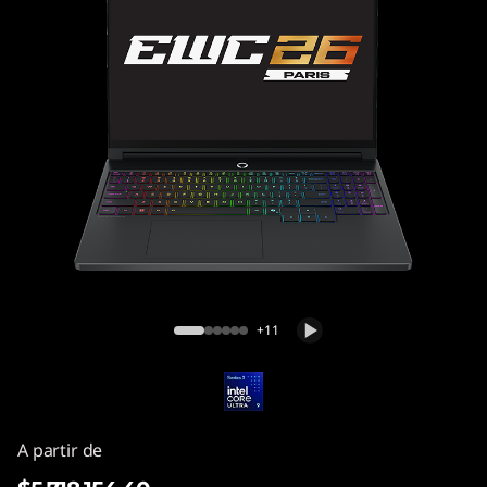
Lenovo Legion 5i Gen 11 (15" Intel)
+11
A partir de