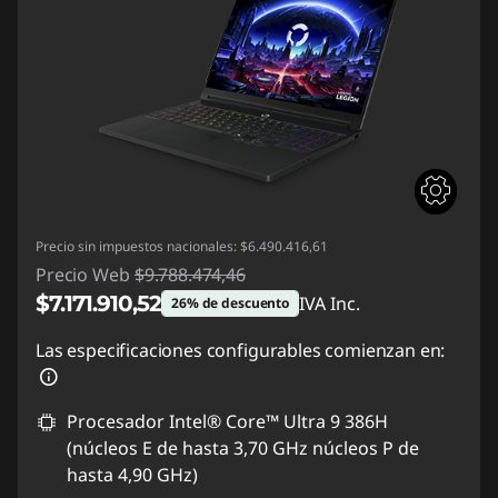
Precio sin impuestos nacionales: $6.490.416,61
Precio Web
$9.788.474,46
$7.171.910,52
IVA Inc.
26% de descuento
Descuento prod (inc IVA) :
-$2.616.563,94
Las especificaciones configurables comienzan en:
Procesador Intel® Core™ Ultra 9 386H
(núcleos E de hasta 3,70 GHz núcleos P de
hasta 4,90 GHz)