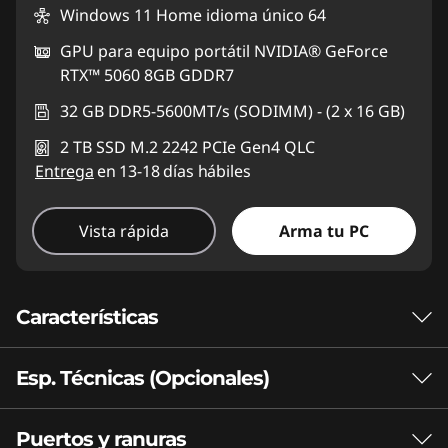
Windows 11 Home idioma único 64
GPU para equipo portátil NVIDIA® GeForce
RTX™ 5060 8GB GDDR7
32 GB DDR5-5600MT/s (SODIMM) - (2 x 16 GB)
2 TB SSD M.2 2242 PCIe Gen4 QLC
Entrega
en 13-18 días hábiles
Vista rápida
Arma tu PC
Características
Esp. Técnicas (Opcionales)
®
PROCESADORES INTEL
CORE™ ULTRA
Delgada por fuera.
Puertos y ranuras
Rendimiento