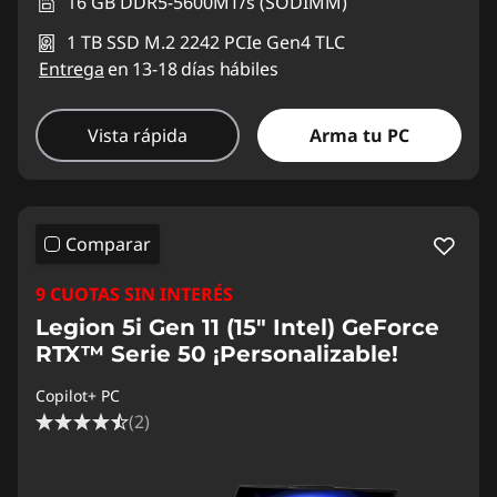
16 GB DDR5-5600MT/s (SODIMM)
1 TB SSD M.2 2242 PCIe Gen4 TLC
Entrega
en 13-18 días hábiles
Vista rápida
Arma tu PC
Comparar
9 CUOTAS SIN INTERÉS
Legion 5i Gen 11 (15" Intel) GeForce
RTX™ Serie 50 ¡Personalizable!
Copilot+ PC
(2)