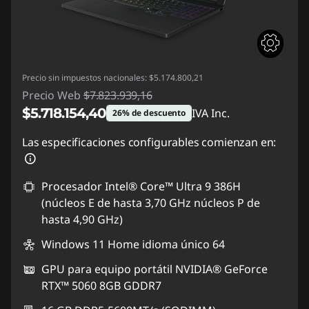
Precio sin impuestos nacionales: $5.174.800,21
Precio Web
$7.823.939,16
$5.718.154,40
IVA Inc.
26% de descuento
Descuento prod (inc IVA) :
-$2.105.784,76
Las especificaciones configurables comienzan en:
Procesador Intel® Core™ Ultra 9 386H
(núcleos E de hasta 3,70 GHz núcleos P de
hasta 4,90 GHz)
Windows 11 Home idioma único 64
GPU para equipo portátil NVIDIA® GeForce
RTX™ 5060 8GB GDDR7