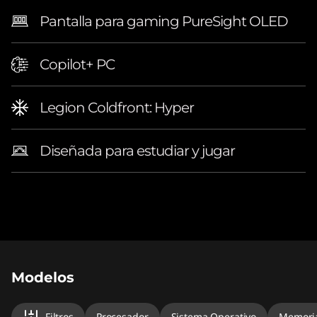
Pantalla para gaming PureSight OLED
Copilot+ PC
Legion Coldfront: Hyper
Diseñada para estudiar y jugar
Original Price 7823939.16 ARS Discounted Pri
Original Price 9788474.46 ARS Discounted Pri
Modelos
Filtros
Procesador
Sistema Operativo
Memori