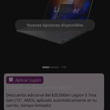
G
e
n
Nuevas opciones disponibles
(
1
5
Legion 5 7ma Gen (15", AMD)
"
+10
,
Aplicar cupón
A
$20,000 de descuento extra!
M
Descuento adicional del $20,000en Legion 5 7ma
Gen (15", AMD), aplicado automáticamente en tu
D
carrito. tiempo limitado!