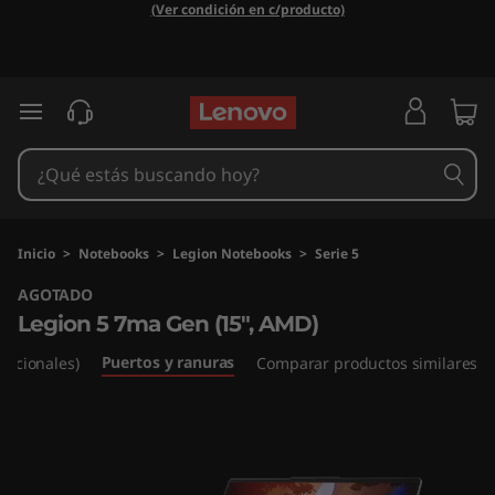
L
(Ver condición en c/producto)
e
g
Ir al contenido principal
i
o
n
Inicio
>
Notebooks
>
Legion Notebooks
>
Serie 5
AGOTADO
5
Legion 5 7ma Gen (15", AMD)
7
Puertos y ranuras
Opcionales)
Comparar productos similares
m
a