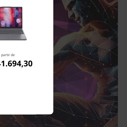
 partir de
41.694,30