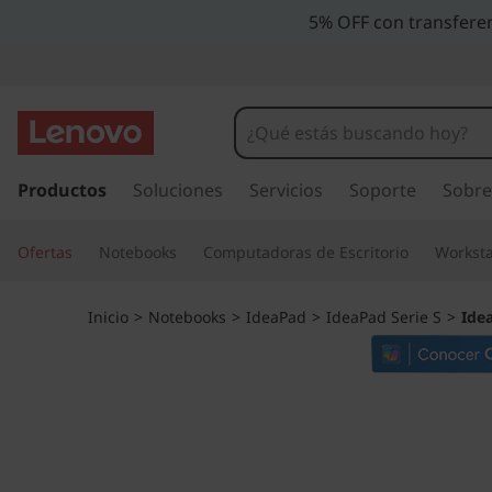
P
5% OFF con transferen
o
r
t
I
r
Productos
Soluciones
Servicios
Soporte
Sobre
á
a
l
t
Ofertas
Notebooks
Computadoras de Escritorio
Worksta
c
o
i
n
Inicio
>
Notebooks
>
IdeaPad
>
IdeaPad Serie S
>
Ide
t
l
e
n
L
i
d
e
o
p