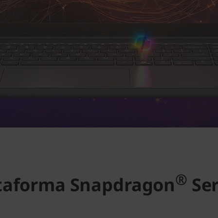
®
taforma Snapdragon
Ser