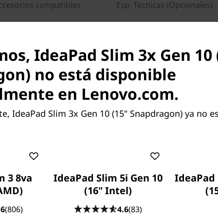
ccesorios compatibles
Esp. Técnicas (Opcionales)
mos, IdeaPad Slim 3x Gen 10 
on) no está disponible
Multitarea sin problemas
lmente en Lenovo.com.
oductividad siempre act
, IdeaPad Slim 3x Gen 10 (15" Snapdragon) ya no es
 queda atrás en la era de la IA: el Lenovo IdeaPad Sl
ot+ PC cuenta con una NPU de 45 TOPS para multitare
madas sin problemas. Garantiza computación intelige
ma Snapdragon® serie X, una pantalla vibrante para
as, autonomía para todo el día y carga rápida para
m 3 8va
IdeaPad Slim 5i Gen 10
IdeaPad 
productividad y un chasis robusto para fiabilidad.
 AMD)
(16" Intel)
(1
.6
(806)
4.6
(83)