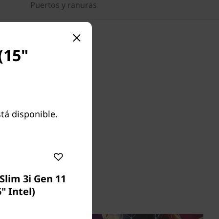
Puertos y ranuras
(15"
,
iva
tá disponible.
im 3x Gen
a de IA y
nte en la
 imágenes
 máxima
Slim 3i Gen 11
5" Intel)