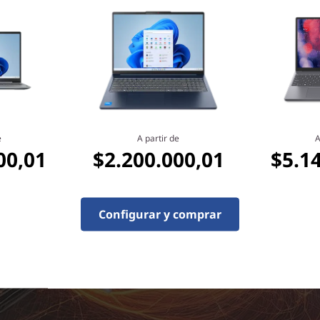
e
A partir de
A
00,01
$2.200.000,01
$5.1
Configurar y comprar