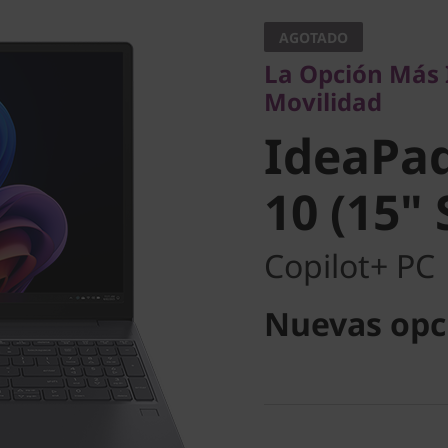
Movilidad
AGOTADO
IdeaPad 
La Opción Más 
Movilidad
Gen 10 (
IdeaPad
Snapdra
10 (15"
Copilot+ PC
Nuevas opc