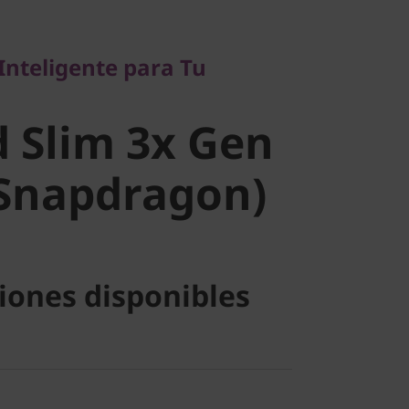
Slim 3x
Inteligente para Tu
15"
 Slim 3x Gen
gon)
 Snapdragon)
iones disponibles