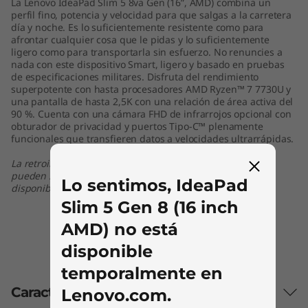
La Lenovo IdeaPad Slim 5 8va Gen (16”, AMD) combina un
perfil fino, potencia y velocidad para que salgas a la carretera
día y noche. Es lo suficientemente resistente como para
afrontar cualquier cosa que le pidas y lo suficientemente
ligero como para transportarla sin esfuerzo. No renuncies a
nada con este dispositivo Smart, ligero y basado en pruebas
de especificaciones militares. Disfruta del rendimiento
superpotente con hasta procesadores AMD Ryzen™ 7 7730U y
una pantalla de hasta 2,5K con una relación de área activa del
90 %. Cuenta con una cámara FHD de infrarrojos opcional con
obturador de privacidad y puertos Tipo-C™ plenamente
funcionales que transfieren datos a velocidades ultrarrápidas.
La retroiluminación del teclado y algunos puertos/ranuras
pueden ser opcionales o variar; colores sujetos a
Lo sentimos, IdeaPad
disponibilidad
Slim 5 Gen 8 (16 inch
AMD) no está
disponible
temporalmente en
Características
Lenovo.com.