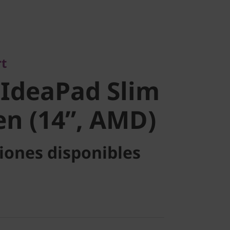
IdeaPad
t
a Gen (14”,
IdeaPad Slim
en (14”, AMD)
iones disponibles