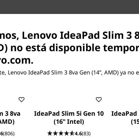
s compatibles
Esp. Técnicas (Opcionales)
mos, Lenovo IdeaPad Slim 3 
D) no está disponible temp
vo.com.
acterísticas de cada producto pueden variar según el
, Lenovo IdeaPad Slim 3 8va Gen (14”, AMD) ya no e
ión del mismo, por lo que la siguiente descripción no
tada como un compromiso contractual. Te invitamos 
cterísticas específicas para cada producto antes de re
online en la sección 'Ver Modelos' de esta misma pá
con un asesor de ventas si es en una tienda física.
m 3 8va
IdeaPad Slim 5i Gen 10
IdeaPad 
 AMD)
(16" Intel)
(1
.6
(806)
4.6
(83)