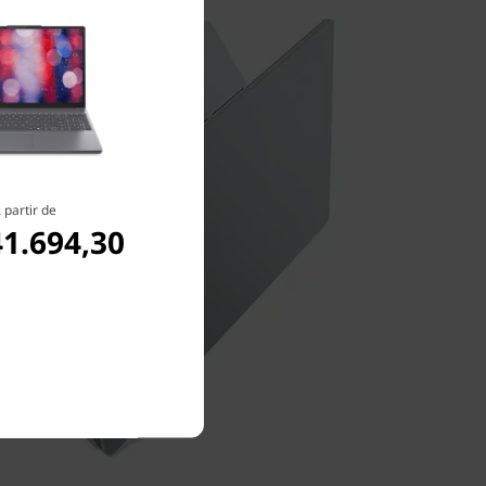
 partir de
41.694,30