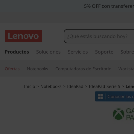
5% OFF con transferen
I
r
Productos
Soluciones
Servicios
Soporte
Sobre
a
l
Ofertas
Notebooks
Computadoras de Escritorio
Worksta
c
o
n
Inicio
>
Notebooks
>
IdeaPad
>
IdeaPad Serie S
>
Len
t
e
n
i
d
o
p