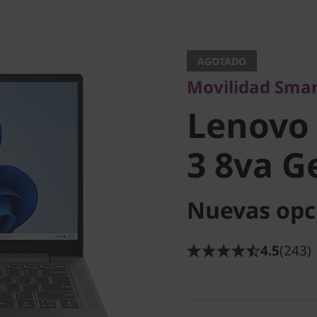
Movilidad Smart
Lenovo 
AGOTADO
Movilidad Smar
Slim 3 8v
Lenovo 
AMD)
3 8va G
Nuevas opc
4.5
(243)