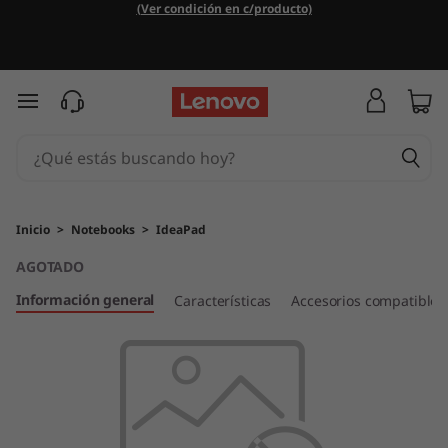
I
(Ver condición en c/producto)
d
e
Ir al contenido principal
a
P
a
Inicio
>
Notebooks
>
IdeaPad
AGOTADO
d
Información general
Características
Accesorios compatibles
L
3
4