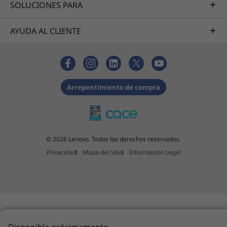
SOLUCIONES PARA
Alto rendimiento
AYUDA AL CLIENTE
®
®
Con hasta NVIDIA
GeForce
GTX 1650 y la
galardonada arquitectura NVIDIA Turing™ (no
disponible en todos los modelos, revisa la
configuración de tu equipo antes de la
Arrepentimiento de compra
compra), tu IdeaPad L340 Gaming de 15.6”
potenciará tus videojuegos favoritos.
Déjate atrapar
© 2026 Lenovo. Todos los derechos reservados.
Las IdeaPad L340 vienen equipadas con Dolby
Privacidad
Mapa del Sitio
Información Legal
Audio™. Esta tecnología de sonido avanzada te
permite llevar tu experiencia de juego a un
nuevo nivel y disfrutar de una verdadera
explosión de sonido mientras juegas.