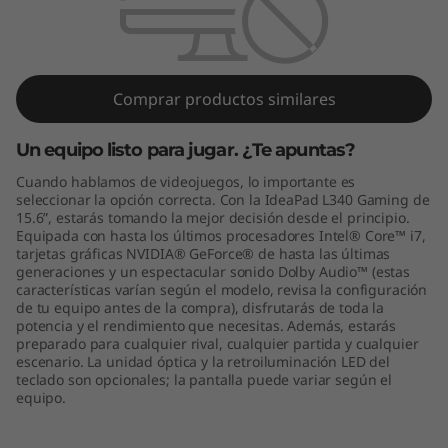
0
G
a
Comprar productos similares
m
Un equipo listo para jugar. ¿Te apuntas?
i
Cuando hablamos de videojuegos, lo importante es
seleccionar la opción correcta. Con la IdeaPad L340 Gaming de
n
15.6”, estarás tomando la mejor decisión desde el principio.
Equipada con hasta los últimos procesadores Intel® Core™ i7,
g
tarjetas gráficas NVIDIA® GeForce® de hasta las últimas
generaciones y un espectacular sonido Dolby Audio™ (estas
características varían según el modelo, revisa la configuración
(
de tu equipo antes de la compra), disfrutarás de toda la
potencia y el rendimiento que necesitas. Además, estarás
1
preparado para cualquier rival, cualquier partida y cualquier
escenario. La unidad óptica y la retroiluminación LED del
5
teclado son opcionales; la pantalla puede variar según el
equipo.
.