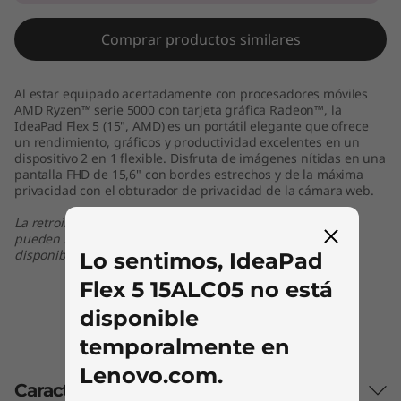
Comprar productos similares
Al estar equipado acertadamente con procesadores móviles
AMD Ryzen™ serie 5000 con tarjeta gráfica Radeon™, la
IdeaPad Flex 5 (15", AMD) es un portátil elegante que ofrece
un rendimiento, gráficos y productividad excelentes en un
dispositivo 2 en 1 flexible. Disfruta de imágenes nítidas en una
pantalla FHD de 15,6" con bordes estrechos y de la máxima
privacidad con el obturador de privacidad de la cámara web.
La retroiluminación de teclado y algunos puertos/ranuras
pueden ser opcionales o variar. - colores sujetos a
disponibilidad
Lo sentimos, IdeaPad
Flex 5 15ALC05 no está
disponible
temporalmente en
Lenovo.com.
Características