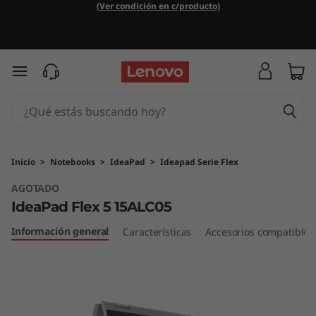
(Ver condición en c/producto)
Ir al contenido principal
Inicio
>
Notebooks
>
IdeaPad
>
Ideapad Serie Flex
AGOTADO
IdeaPad Flex 5 15ALC05
Información general
Características
Accesorios compatibles