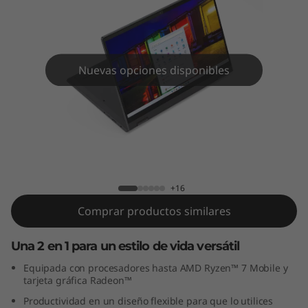
x
5
(
Nuevas opciones disponibles
1
4
"
IdeaPad Flex 5 (14", AMD)
,
+16
A
Comprar productos similares
M
Una 2 en 1 para un estilo de vida versátil
D
Equipada con procesadores hasta AMD Ryzen™ 7 Mobile y
tarjeta gráfica Radeon™
)
Productividad en un diseño flexible para que lo utilices