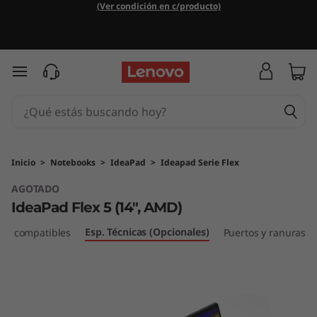
I
(Ver condición en c/producto)
d
e
Ir al contenido principal
a
P
a
Inicio
>
Notebooks
>
IdeaPad
>
Ideapad Serie Flex
AGOTADO
d
IdeaPad Flex 5 (14", AMD)
F
Esp. Técnicas (Opcionales)
ios compatibles
Puertos y ranuras
l
e