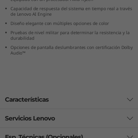
M
Capacidad de respuesta del sistema en tiempo real a través
de Lenovo AI Engine
D
Diseño elegante con múltiples opciones de color
)
Pruebas de nivel militar para determinar la resistencia y la
durabilidad
Opciones de pantalla deslumbrantes con certificación Dolby
Audio™
Características
Servicios Lenovo
Muévete y exprésate
Listo para acompañarte allá donde vayas, el
Esp. Técnicas (Opcionales)
impresionantemente fino y ligero IdeaPad Slim