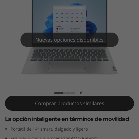
m
5
G
e
Nuevas opciones disponibles
n
9
IdeaPad Slim 5 Gen 9 (14" AMD)
(
1
+8
Comprar productos similares
4
"
La opción inteligente en términos de movilidad
Portátil de 14“ smart, delgado y ligero
A
Equipado con un procesador AMD Ryzen™