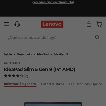
I
(Ver condición en c/producto)
d
e
Ir al contenido principal
a
P
a
Inicio
>
Notebooks
>
IdeaPad
>
IdeaPad 5
AGOTADO
d
IdeaPad Slim 5 Gen 9 (14" AMD)
S
(2)
Información general
l
Características
Esp. Técnicas (Opcional
i