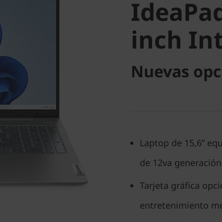
inch Inte
IdeaPad
inch In
Nuevas opc
Laptop de 15,6” eq
de 12va generación
Tarjeta gráfica opc
entretenimiento m