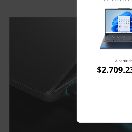
A partir d
$2.709.2