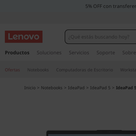
5% OFF con transferen
I
r
Productos
Soluciones
Servicios
Soporte
Sobre
a
l
Ofertas
Notebooks
Computadoras de Escritorio
Worksta
c
o
n
Inicio
>
Notebooks
>
IdeaPad
>
IdeaPad 5
>
IdeaPad 5
t
e
n
i
d
o
p