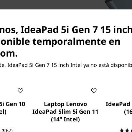
mos, IdeaPad 5i Gen 7 15 inch
tel) proporciona
ponible temporalmente en
®
cesadores Intel
Core™ de
com.
®
®
IDIA
GeForce
opcional y
nal. Smart Power te permite
 IdeaPad 5i Gen 7 15 inch Intel ya no está disponib
e y Performance para que
5i Gen 10
Laptop Lenovo
IdeaPad 
el)
IdeaPad Slim 5i Gen 11
(16
(14" Intel)
Algunos puertos/ranura
.7
(67)