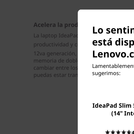
Acelera la productividad
Lo senti
La laptop IdeaPad 5i 7ma Gen (15.6″, In
está dis
productividad y creatividad con los pro
Lenovo.
12va generación, gráficos discretos NV
memoria de doble canal también opcio
Lamentablemente,
cambiar entre los modos Quiet, Balanc
sugerimos:
puedas estar tranquilo bajo presión.
IdeaPad Slim 
(14" Int
4