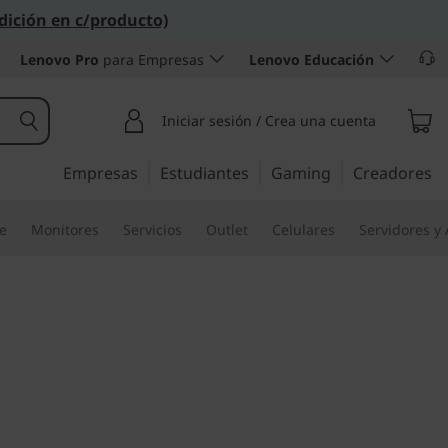
dición en c/producto)
Lenovo Pro
para Empresas
Lenovo Educación
Iniciar sesión / Crea una cuenta
Empresas
Estudiantes
Gaming
Creadores
re
Monitores
Servicios
Outlet
Celulares
Servidores y
5i Gen 7 15