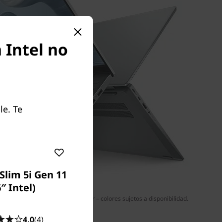
 Intel no
le. Te
Slim 5i Gen 11
″ Intel)
s pueden ser opcionales o variar – colores sujetos a disponibilidad.
4.0
(4)