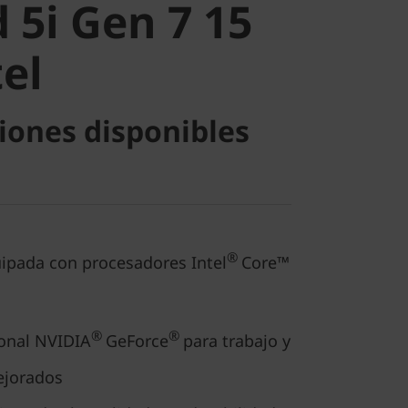
l
 5i Gen 7 15
tel
iones disponibles
®
uipada con procesadores Intel
Core™
®
®
ional NVIDIA
GeForce
para trabajo y
ejorados