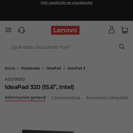
I
(Ver condición en c/producto)
d
e
Ir al contenido principal
a
P
a
Inicio
>
Notebooks
>
IdeaPad
>
IdeaPad 3
AGOTADO
d
IdeaPad 320 (15.6”, Intel)
3
Información general
Características
Accesorios compatibles
2
0