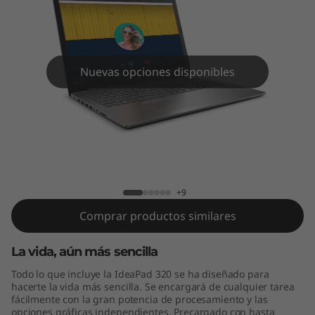
(
1
5
Nuevas opciones disponibles
.
6
”
IdeaPad 320 (15.6”, Intel)
,
+9
I
Comprar productos similares
n
La vida, aún más sencilla
t
Todo lo que incluye la IdeaPad 320 se ha diseñado para
hacerte la vida más sencilla. Se encargará de cualquier tarea
e
fácilmente con la gran potencia de procesamiento y las
opciones gráficas independientes. Precargado con hasta