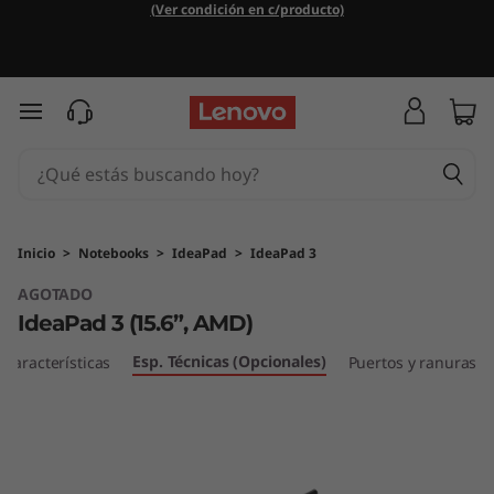
I
(Ver condición en c/producto)
d
e
Ir al contenido principal
a
P
a
Inicio
>
Notebooks
>
IdeaPad
>
IdeaPad 3
AGOTADO
d
IdeaPad 3 (15.6”, AMD)
3
Esp. Técnicas (Opcionales)
Características
Puertos y ranuras
(
1