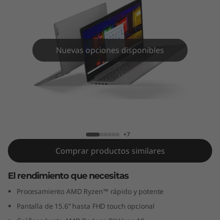
5
.
6
Nuevas opciones disponibles
”
,
A
IdeaPad 3 (15.6”, AMD)
M
+7
D
Comprar productos similares
)
El rendimiento que necesitas
Procesamiento AMD Ryzen™ rápido y potente
Pantalla de 15.6” hasta FHD touch opcional