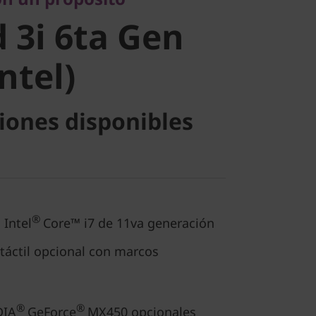
tel)
 3i 6ta Gen
Intel)
iones disponibles
®
 Intel
Core™ i7 de 11va generación
táctil opcional con marcos
®
®
DIA
GeForce
MX450 opcionales