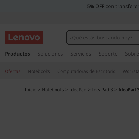
I
5% OFF con transferen
d
e
a
I
r
Productos
Soluciones
Servicios
Soporte
Sobre
P
a
l
a
Ofertas
Notebooks
Computadoras de Escritorio
Worksta
c
o
d
n
Inicio
>
Notebooks
>
IdeaPad
>
IdeaPad 3
>
IdeaPad 3
t
3
e
n
i
i
d
6
o
p