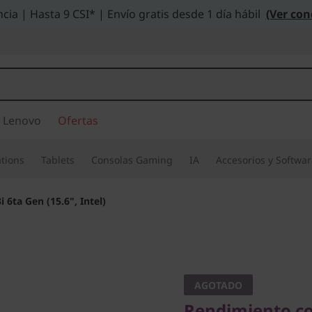
cia | Hasta 9 CSI* | Envío gratis desde 1 día hábil
(Ver con
 Lenovo
Ofertas
tions
Tablets
Consolas Gaming
IA
Accesorios y Softwa
i 6ta Gen (15.6", Intel)
Rendimiento con 
IdeaPad 
AGOTADO
Rendimiento co