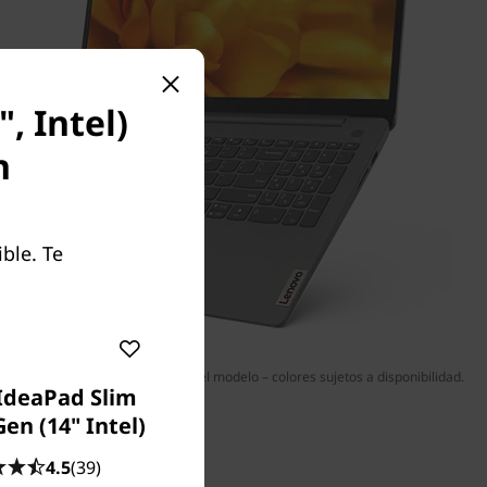
, Intel)
n
ble. Te
 ser opcionales o variar según el modelo – colores sujetos a disponibilidad.
IdeaPad Slim
en (14" Intel)
4.5
(39)