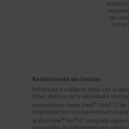
adquisic
interpre
las cara
compra 
Rendimiento sin límites
Enfréntate a cualquier tarea con la lapt
Intel), disfruta de la velocidad e intelig
®
procesadores hasta Intel
Core™ i7 de 
sorprender por los impresionantes gráfi
®
®
e
gráfica Intel
Iris
X
integrada opciona
vanguardia, lo suficientemente sólidos 