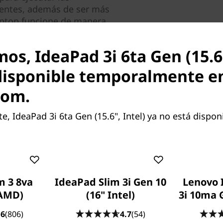
gentes, además de ser más
laptop funcione de manera
tretenimiento y la
os, IdeaPad 3i 6ta Gen (15.6"
 posibles pero no están
disponible temporalmente e
a la configuración de tu
com.
 IdeaPad 3i 6ta Gen (15.6", Intel) ya no está disponi
racciones visuales, gracias
dos de la pantalla FHD de
tico placer. Este
le otorga a la notebook
Algunos puertos/ranuras pueden
m 3 8va
IdeaPad Slim 3i Gen 10
Lenovo 
las relaciones de área activa
 AMD)
(16" Intel)
3i 10ma G
.6
(806)
4.7
(54)