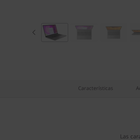
,
I
n
t
e
l
)
Características
A
Las car