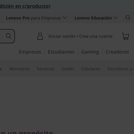
dición en c/producto)
Lenovo Pro
para Empresas
Lenovo Educación
Iniciar sesión / Crea una cuenta
Empresas
Estudiantes
Gaming
Creadores
re
Monitores
Servicios
Outlet
Celulares
Servidores y
un propósito
3i 6ta Gen
n un propósito