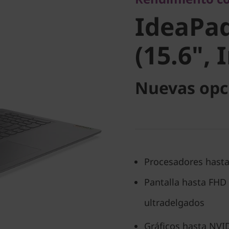
(15.6", In
IdeaPad
(15.6", 
Nuevas opc
Procesadores hasta
Pantalla hasta FHD 
ultradelgados
Gráficos hasta NVI