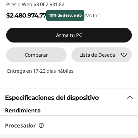
Precio Web
$3.062.931,82
$2.480.974,77
IVA Inc.
19% de descuento
Descuento prod (inc IVA) :
-$581.957,05
Arma tu PC
Comparar
Lista de Deseos
Entrega
en 17-22 días hábiles
Especificaciones del dispositivo
Rendimiento
Procesador