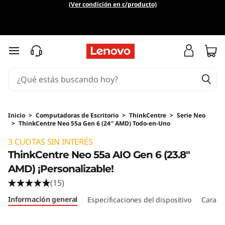
(Ver condición en c/producto)
Ir al contenido principal
Inicio
>
Computadoras de Escritorio
>
ThinkCentre
>
Serie Neo
>
ThinkCentre Neo 55a Gen 6 (24″ AMD) Todo-en-Uno
Original Price 3062931.82 ARS Discounted Pri
3 CUOTAS SIN INTERÉS
ThinkCentre Neo 55a AIO Gen 6 (23.8"
AMD) ¡Personalizable!
(15)
Información general
Especificaciones del dispositivo
Caracte