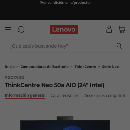
T
(Ver condición en c/producto)
h
i
Ir al contenido principal
n
k
C
Inicio
>
Computadoras de Escritorio
>
ThinkCentre
>
Serie Neo
AGOTADO
e
ThinkCentre Neo 50a AIO (24" Intel)
n
Información general
Características
Accesorios compatibles
t
r