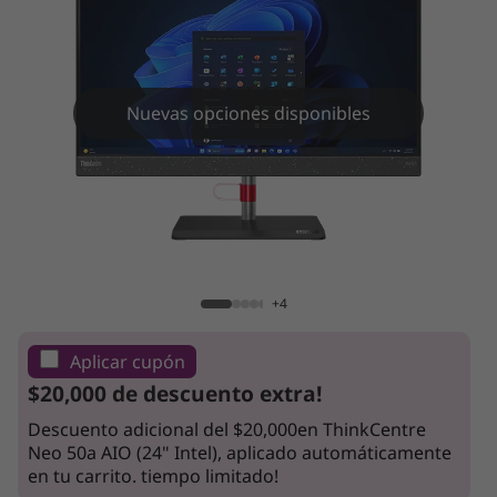
e
N
e
Nuevas opciones disponibles
o
5
0
ThinkCentre Neo 50a AIO (24" Intel)
a
+4
G
Aplicar cupón
e
$20,000 de descuento extra!
n
Descuento adicional del $20,000en ThinkCentre
Neo 50a AIO (24" Intel), aplicado automáticamente
3
en tu carrito. tiempo limitado!