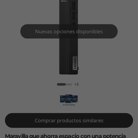
e
M
7
Nuevas opciones disponibles
0
q
G
ThinkCentre M70q Gen 4 Tiny (Intel)
e
+3
n
4
T
Comprar productos similares
i
Maravilla que ahorra espacio con una potencia