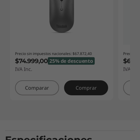
Precio sin impuestos nacionales: $67.872,40
Precio si
$74.999,00
$62.9
25% de descuento
IVA Inc.
IVA Inc
Comparar
Comprar
Co
Especificaciones