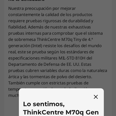
Nuestra preocupación por mejorar
constantemente la calidad de los productos
requiere pruebas rigurosas de durabilidad y
fiabilidad. Además de nuestras exhaustivas
pruebas internas para comprobar que el sistema
de sobremesa ThinkCentre M70q Tiny de 4.ª
generación (Intel) resiste los desafíos del mundo
real, este se prueba según los estándares de
especificaciones militares MIL-STD 810H del
Departamento de Defensa de EE. UU. Estas
pruebas cubren variables duras como la naturaleza
ártica y las tormentas de polvo del desierto.
También cumple con estrictas pruebas de
temperatura, presión, humedad, vibración y
mucho más.
Lo sentimos,
ThinkCentre M70q Gen