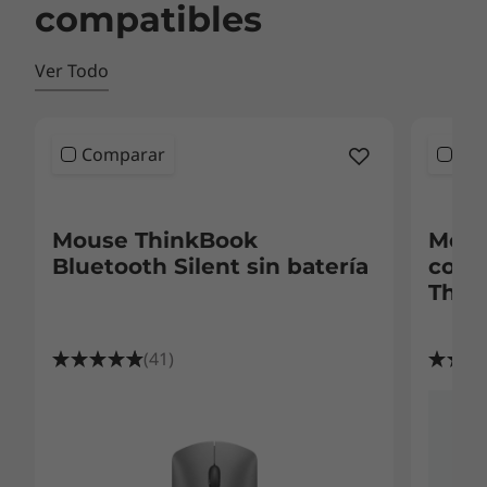
compatibles
Ver Todo
Comparar
Co
<b> <b>
<b> <b
Mouse ThinkBook
Mous
Bluetooth Silent sin batería
comp
Thin
(41)