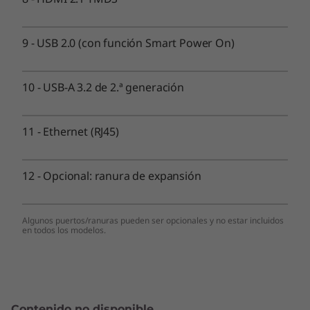
Tecnología inalámbrica
9
-
USB 2.0 (con función Smart Power On)
WiFi 6E (WLAN 802.11 AX)
Bluetooth® 5.2
10
-
USB-A 3.2 de 2.ª generación
Estos son posibles componentes y cualidades de este producto. Los
mismos no son de carácter contractual y varían según el modelo elegido.
11
-
Ethernet (RJ45)
DISEÑO
12
-
Opcional: ranura de expansión
Dimensiones (alto × ancho × profundidad)
179 mm × 36,5 mm × 182,9 mm (7" × 1,4" × 7,2")
Algunos puertos/ranuras pueden ser opcionales y no estar incluidos
en todos los modelos.
Peso
A partir de 1,32 kg (2,9 lbs.)
Color
Contenido no disponible