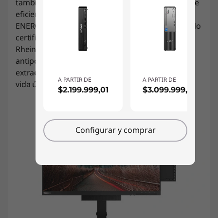
también cumple con varios estándares globales de
eficiencia energética, salud y seguridad, incluidos
ENERGY STAR® 8.0 y EPEAT® Gold. Además, ha sido
certificado con bajo nivel de ruido por TÜV
Rheinland. También incluye la opción del filtro
antipolvo para ThinkCentre Tiny, que es fácil de
extraer, lavar y reemplazar, y ayuda a prolongar la
A PARTIR DE
A PARTIR DE
vida útil de tu PC.
$2.199.999,01
$3.099.999,00
Configurar y comprar