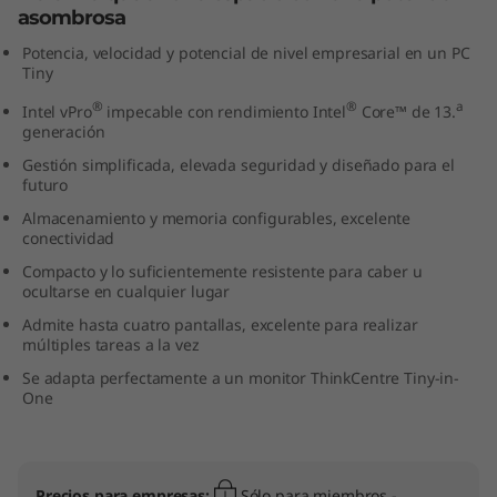
asombrosa
n
Potencia, velocidad y potencial de nivel empresarial en un PC
y
Tiny
®
®
a
Intel vPro
impecable con rendimiento Intel
Core™ de 13.
(
generación
I
Gestión simplificada, elevada seguridad y diseñado para el
futuro
n
Almacenamiento y memoria configurables, excelente
conectividad
t
Compacto y lo suficientemente resistente para caber u
ocultarse en cualquier lugar
e
Admite hasta cuatro pantallas, excelente para realizar
múltiples tareas a la vez
l
Se adapta perfectamente a un monitor ThinkCentre Tiny-in-
One
)
Precios para empresas:
Sólo para miembros -