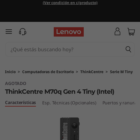
T
(Ver condición en c/producto)
h
i
Ir al contenido principal
n
k
C
Inicio
>
Computadoras de Escritorio
>
ThinkCentre
>
Serie M Tiny
AGOTADO
e
ThinkCentre M70q Gen 4 Tiny (Intel)
n
Características
Esp. Técnicas (Opcionales)
Puertos y ranuras
t
r