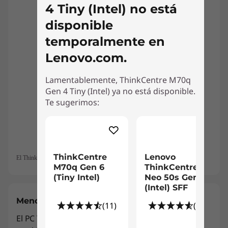
4 Tiny (Intel) no está
disponible
temporalmente en
Lenovo.com.
Lamentablemente, ThinkCentre M70q
Gen 4 Tiny (Intel) ya no está disponible.
Te sugerimos:
ThinkCentre
Lenovo
El ThinkCentre Tiny-in-One se vende por separado.
M70q Gen 6
ThinkCentre
(Tiny Intel)
Neo 50s Gen 5
(Intel) SFF
Menos impacto en el planeta y los usuarios
(11)
(45)
El PC ThinkCentre M70q Tiny de 4.ª generación